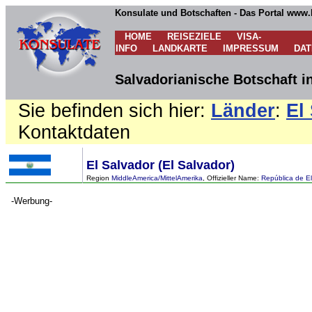
Konsulate und Botschaften - Das Portal www.
HOME
REISEZIELE
VISA-
INFO
LANDKARTE
IMPRESSUM
DA
Salvadorianische Botschaft i
Sie befinden sich hier:
Länder
:
El
Kontaktdaten
El Salvador (El Salvador)
Region
MiddleAmerica/MittelAmerika
, Offizieller Name:
República de E
-Werbung-