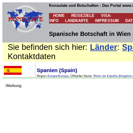
Konsulate und Botschaften - Das Portal www.
HOME
REISEZIELE
VISA-
INFO
LANDKARTE
IMPRESSUM
DA
Spanische Botschaft in Wien 
Sie befinden sich hier:
Länder
:
Sp
Kontaktdaten
Spanien (Spain)
Region
Europe/Europa
, Offizieller Name:
Reino de España (Kingdom o
-Werbung-