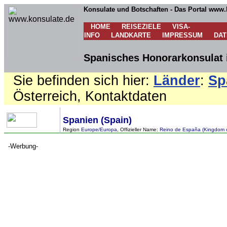
Konsulate und Botschaften - Das Portal www.
HOME
REISEZIELE
VISA-
INFO
LANDKARTE
IMPRESSUM
DA
Spanisches Honorarkonsulat i
Sie befinden sich hier:
Länder
:
Sp
Österreich, Kontaktdaten
Spanien (Spain)
Region
Europe/Europa
, Offizieller Name:
Reino de España (Kingdom o
-Werbung-