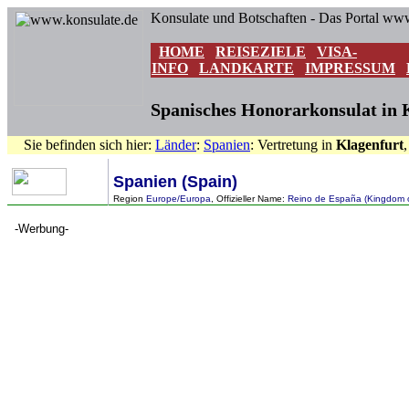
Konsulate und Botschaften - Das Portal ww
HOME
REISEZIELE
VISA-
INFO
LANDKARTE
IMPRESSUM
Spanisches Honorarkonsulat in K
Sie befinden sich hier:
Länder
:
Spanien
: Vertretung in
Klagenfurt
Spanien (Spain)
Region
Europe/Europa
, Offizieller Name:
Reino de España (Kingdom o
-Werbung-