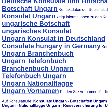
Deutsche Konsulate und Botschaf
Botschaft Ungarn
Kontaktdaten der Botschaft 
Konsulat Ungarn
zeigt Informationen zu den K
ungarische Botschaft
ungarisches Konsulat
Ungarn Konsulat in Deutschland
Consulate hungary in Germany
Kons
Ungarn Branchenbuch
Ungarn Telefonbuch
Branchenbuch Ungarn
Telefonbuch Ungarn
Ungarn Nationalflagge
Ungarn Vornamen
Finden Sie Vornamen für di
Auf Konsulate.de:
Konsulate Ungarn
-
Botschaften Ungarn
Ungarn
-
Nationalflagge Ungarn
-
Reiseversicherung für 