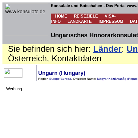
Konsulate und Botschaften - Das Portal www.
HOME
REISEZIELE
VISA-
INFO
LANDKARTE
IMPRESSUM
DA
Ungarisches Honorarkonsulat 
Sie befinden sich hier:
Länder
:
Un
Österreich, Kontaktdaten
Ungarn (Hungary)
Region
Europe/Europa
, Offizieller Name:
Magyar Köztársaság (Republ
-Werbung-