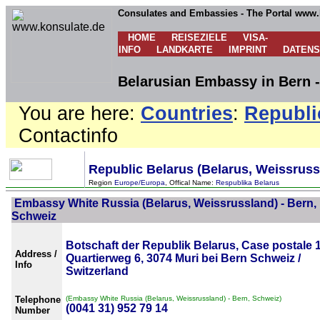
Consulates and Embassies - The Portal www.
HOME
REISEZIELE
VISA-
INFO
LANDKARTE
IMPRINT
DATEN
Belarusian Embassy in Bern -
You are here:
Countries
:
Republi
Contactinfo
Republic Belarus (Belarus, Weissruss
Region
Europe/Europa
, Offical Name:
Respublika Belarus
Embassy White Russia (Belarus, Weissrussland) - Bern,
Schweiz
Botschaft der Republik Belarus, Case postale 
Address /
Quartierweg 6, 3074 Muri bei Bern Schweiz /
Info
Switzerland
Telephone
(Embassy White Russia (Belarus, Weissrussland) - Bern, Schweiz)
(0041 31) 952 79 14
Number