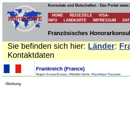
Konsulate und Botschaften - Das Portal www.
HOME
REISEZIELE
VISA-
INFO
LANDKARTE
IMPRESSUM
DA
Französisches Honorarkonsul
Sie befinden sich hier:
Länder
:
Fr
Kontaktdaten
Frankreich (France)
Region
Europe/Europa
, Offizieller Name:
République Française
-Werbung-