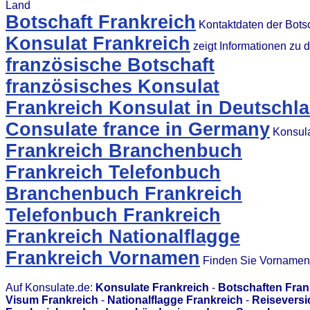
Land
Botschaft Frankreich
Kontaktdaten der Bots
Konsulat Frankreich
zeigt Informationen zu
französische Botschaft
französisches Konsulat
Frankreich Konsulat in Deutschl
Consulate france in Germany
Konsula
Frankreich Branchenbuch
Frankreich Telefonbuch
Branchenbuch Frankreich
Telefonbuch Frankreich
Frankreich Nationalflagge
Frankreich Vornamen
Finden Sie Vornamen 
Auf Konsulate.de:
Konsulate Frankreich
-
Botschaften Fran
Visum Frankreich
-
Nationalflagge Frankreich
-
Reiseversi