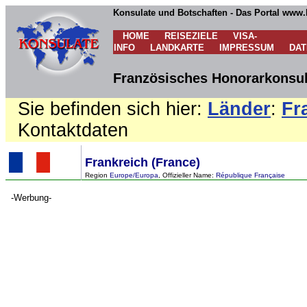
Konsulate und Botschaften - Das Portal www.
HOME
REISEZIELE
VISA-
INFO
LANDKARTE
IMPRESSUM
DA
Französisches Honorarkonsula
Sie befinden sich hier:
Länder
:
Fr
Kontaktdaten
Frankreich (France)
Region
Europe/Europa
, Offizieller Name:
République Française
-Werbung-