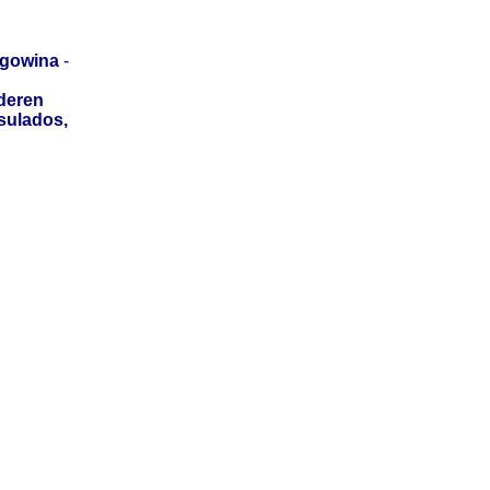
egowina
-
deren
sulados,