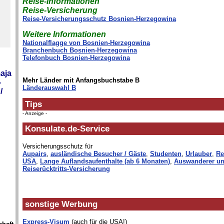
Reise-Informationen
Reise-Versicherung
Reise-Versicherungsschutz Bosnien-Herzegowina
Weitere Informationen
Nationalflagge von Bosnien-Herzegowina
Branchenbuch Bosnien-Herzegowina
Telefonbuch Bosnien-Herzegowina
aja
Mehr Länder mit Anfangsbuchstabe B
-
Länderauswahl B
/
Tips
- Anzeige -
Konsulate.de-Service
Versicherungsschutz für
Aupairs
,
ausländische Besucher / Gäste
,
Studenten
,
Urlauber
,
Re
USA
,
Lange Auflandsaufenthalte (ab 6 Monaten)
,
Auswanderer un
Reiserücktritts-Versicherung
sonstige Werbung
Express-Visum
(auch für die USA!)