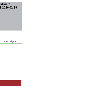
alisiert
8.2026 02:39
- Anzeige -