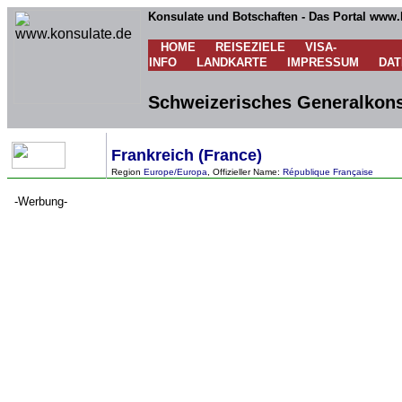
Konsulate und Botschaften - Das Portal www.
HOME
REISEZIELE
VISA-
INFO
LANDKARTE
IMPRESSUM
DA
Schweizerisches Generalkonsu
Frankreich (France)
Region
Europe/Europa
, Offizieller Name:
République Française
-Werbung-