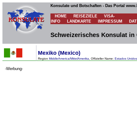
Konsulate und Botschaften - Das Portal www.
HOME
REISEZIELE
VISA-
INFO
LANDKARTE
IMPRESSUM
DA
Schweizerisches Konsulat in 
Mexiko (Mexico)
Region
MiddleAmerica/MittelAmerika
, Offizieller Name:
Estados Unidos
-Werbung-