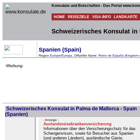
Konsulate und Botschaften - Das Portal www.kons
HOME
REISEZIELE
VISA-INFO
LANDKARTE
Schweizerisches Konsulat in 
Spanien (Spain)
Region
Europe/Europa
, Offizieller Name:
Reino de España (Kingdom o
-Werbung-
Schweizerisches Konsulat in Palma de Mallorca - Spain
(Spanien)
- Anzeige -
Auslandsreisekrankenversicherung
Informationen über den Versicherungschutz für das
Schengenvisum, sowie für Besucher aus Spanien
(und anderen Ländern), ausländische Gäste,