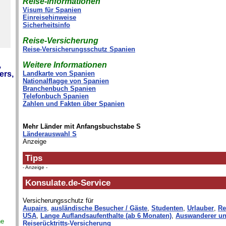
Reise-Informationen
Visum für Spanien
Einreisehinweise
Sicherheitsinfo
Reise-Versicherung
Reise-Versicherungsschutz Spanien
,
Weitere Informationen
ers,
Landkarte von Spanien
Nationalflagge von Spanien
Branchenbuch Spanien
Telefonbuch Spanien
Zahlen und Fakten über Spanien
Mehr Länder mit Anfangsbuchstabe S
Länderauswahl S
Anzeige
Tips
- Anzeige -
Konsulate.de-Service
Versicherungsschutz für
Aupairs
,
ausländische Besucher / Gäste
,
Studenten
,
Urlauber
,
Re
USA
,
Lange Auflandsaufenthalte (ab 6 Monaten)
,
Auswanderer un
ne
Reiserücktritts-Versicherung