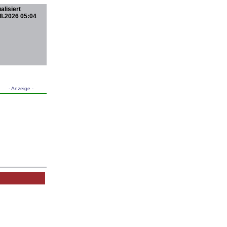
alisiert
8.2026 05:04
- Anzeige -