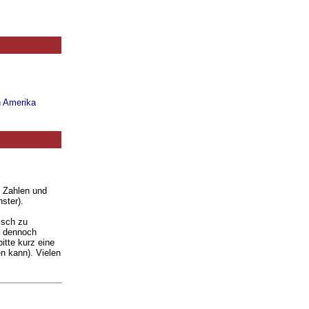
n Amerika
. Zahlen und
ster).
isch zu
ie dennoch
itte kurz eine
n kann). Vielen