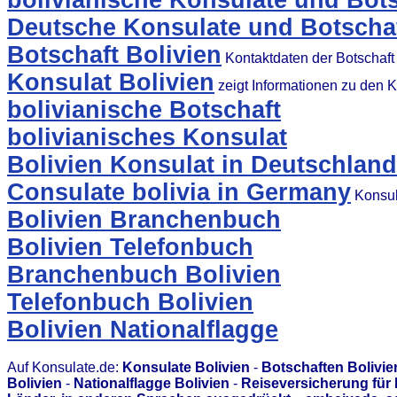
bolivianische Konsulate und Bots
Deutsche Konsulate und Botschaf
Botschaft Bolivien
Kontaktdaten der Botschaft
Konsulat Bolivien
zeigt Informationen zu den 
bolivianische Botschaft
bolivianisches Konsulat
Bolivien Konsulat in Deutschland
Consulate bolivia in Germany
Konsul
Bolivien Branchenbuch
Bolivien Telefonbuch
Branchenbuch Bolivien
Telefonbuch Bolivien
Bolivien Nationalflagge
Auf Konsulate.de:
Konsulate Bolivien
-
Botschaften Bolivie
Bolivien
-
Nationalflagge Bolivien
-
Reiseversicherung für 