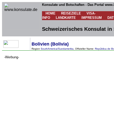
Konsulate und Botschaften - Das Portal www.
HOME
REISEZIELE
VISA-
INFO
LANDKARTE
IMPRESSUM
DA
Schweizerisches Konsulat in 
Bolivien (Bolivia)
Region
SouthAmerica/Suedamerika
, Offizieller Name:
República de Bo
-Werbung-