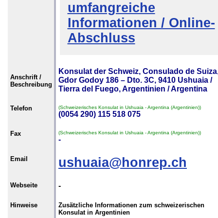
umfangreiche
Informationen / Online-
Abschluss
Konsulat der Schweiz, Consulado de Suiza
Anschrift /
Gdor Godoy 186 – Dto. 3C, 9410 Ushuaia /
Beschreibung
Tierra del Fuego, Argentinien / Argentina
Telefon
(Schweizerisches Konsulat in Ushuaia - Argentina (Argentinien))
(0054 290) 115 518 075
Fax
(Schweizerisches Konsulat in Ushuaia - Argentina (Argentinien))
-
Email
ushuaia@honrep.ch
Webseite
-
Hinweise
Zusätzliche Informationen zum schweizerischen
Konsulat in Argentinien