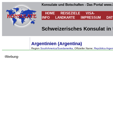
Konsulate und Botschaften - Das Portal www.
HOME
REISEZIELE
VISA-
INFO
LANDKARTE
IMPRESSUM
DA
Schweizerisches Konsulat in 
Argentinien (Argentina)
Region
SouthAmerica/Suedamerika
, Offizieller Name:
República Argen
-Werbung-