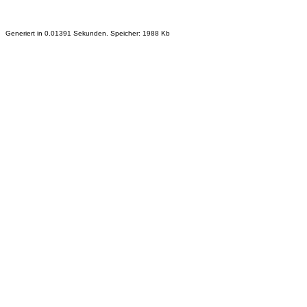
Generiert in 0.01391 Sekunden. Speicher: 1988 Kb