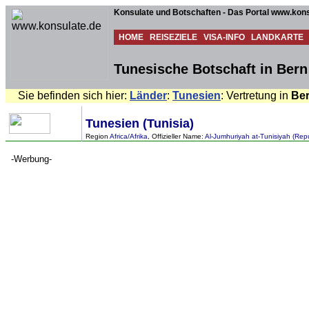
Konsulate und Botschaften - Das Portal www.kons
HOME
REISEZIELE
VISA-INFO
LANDKARTE
Tunesische Botschaft in Bern
Sie befinden sich hier:
Länder
:
Tunesien
: Vertretung in
Be
Tunesien (Tunisia)
Region
Africa/Afrika
, Offizieller Name:
Al-Jumhuriyah at-Tunisiyah (Repu
-Werbung-