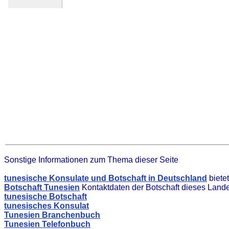
Sonstige Informationen zum Thema dieser Seite
tunesische Konsulate und Botschaft in Deutschland
biete
Botschaft Tunesien
Kontaktdaten der Botschaft dieses Land
tunesische Botschaft
tunesisches Konsulat
Tunesien Branchenbuch
Tunesien Telefonbuch