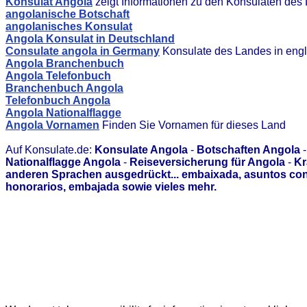
Konsulat Angola
zeigt Informationen zu den Konsulaten des
angolanische Botschaft
angolanisches Konsulat
Angola Konsulat in Deutschland
Consulate angola in Germany
Konsulate des Landes in engl
Angola Branchenbuch
Angola Telefonbuch
Branchenbuch Angola
Telefonbuch Angola
Angola Nationalflagge
Angola Vornamen
Finden Sie Vornamen für dieses Land
Auf Konsulate.de:
Konsulate Angola
-
Botschaften Angola
Nationalflagge Angola
-
Reiseversicherung für Angola
-
Kr
anderen Sprachen ausgedrückt... embaixada, asuntos con
honorarios, embajada sowie vieles mehr.