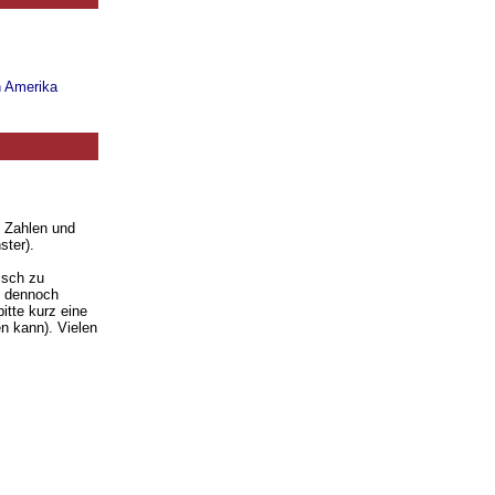
n Amerika
. Zahlen und
ster).
isch zu
ie dennoch
itte kurz eine
n kann). Vielen