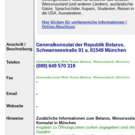
Weissrussland (und anderen Ländern), ausländische
Gäste, Sprachschüler, Aupairs, Studenten, Reisen in
die USA, Auswanderer...
Hier klicken für umfangreiche Informationen /
Online-Abschluss
Anschrift /
Generalkonsulat der Republik Belarus,
Beschreibung
Schwanseestraße 91 a, 81549 München
Telefon
(Generalkonsulat White Russia (Belarus, Weissrussland), München)
(089) 649 570 319
Fax
(Generalkonsulat White Russia (Belarus, Weissrussland), München)
-
Email
-
Webseite
-
Hinweise
Zusätzliche Informationen zum Belarus, Weissrussl
Konsulat in München
Angaben zu Öffnungszeiten (sofern angegeben) sind oh
Gewähr!