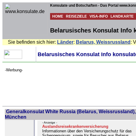
Konsulate und Botschaften - Das Portal www.kons
HOME
REISEZIELE
VISA-INFO
LANDKARTE
Belarusisches Konsulat Info 
Sie befinden sich hier:
Länder
:
Belarus, Weissrussland
: 
Belarusisches Konsulat Info konsulat
-Werbung-
Generalkonsulat White Russia (Belarus, Weissrussland),
München
- Anzeige -
Auslandsreisekrankenversicherung
Informationen über den Versicherungschutz für das
Schengenvisum, sowie für Besucher aus Belarus,