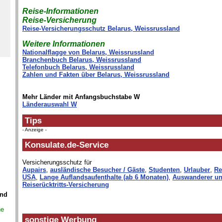
Reise-Informationen
Reise-Versicherung
Reise-Versicherungsschutz Belarus, Weissrussland
Weitere Informationen
Nationalflagge von Belarus, Weissrussland
Branchenbuch Belarus, Weissrussland
Telefonbuch Belarus, Weissrussland
Zahlen und Fakten über Belarus, Weissrussland
Mehr Länder mit Anfangsbuchstabe W
Länderauswahl W
Tips
- Anzeige -
Konsulate.de-Service
Versicherungsschutz für
Aupairs
,
ausländische Besucher / Gäste
,
Studenten
,
Urlauber
,
Re
USA
,
Lange Auflandsaufenthalte (ab 6 Monaten)
,
Auswanderer un
Reiserücktritts-Versicherung
and
ne
sonstige Werbung