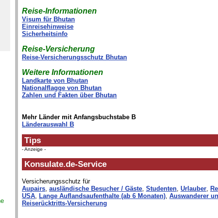
Reise-Informationen
Visum für Bhutan
Einreisehinweise
Sicherheitsinfo
Reise-Versicherung
Reise-Versicherungsschutz Bhutan
Weitere Informationen
Landkarte von Bhutan
Nationalflagge von Bhutan
Zahlen und Fakten über Bhutan
Mehr Länder mit Anfangsbuchstabe B
Länderauswahl B
Tips
- Anzeige -
Konsulate.de-Service
Versicherungsschutz für
Aupairs
,
ausländische Besucher / Gäste
,
Studenten
,
Urlauber
,
Re
USA
,
Lange Auflandsaufenthalte (ab 6 Monaten)
,
Auswanderer un
ne
Reiserücktritts-Versicherung