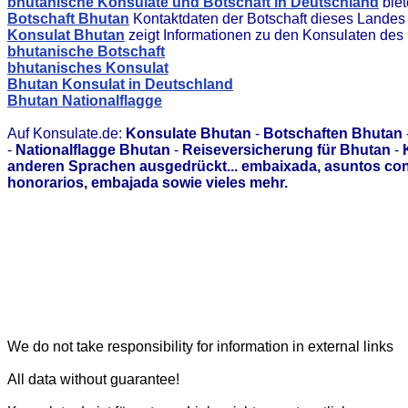
bhutanische Konsulate und Botschaft in Deutschland
biet
Botschaft Bhutan
Kontaktdaten der Botschaft dieses Landes
Konsulat Bhutan
zeigt Informationen zu den Konsulaten des
bhutanische Botschaft
bhutanisches Konsulat
Bhutan Konsulat in Deutschland
Bhutan Nationalflagge
Auf Konsulate.de:
Konsulate Bhutan
-
Botschaften Bhutan
-
Nationalflagge Bhutan
-
Reiseversicherung für Bhutan
-
anderen Sprachen ausgedrückt... embaixada, asuntos con
honorarios, embajada sowie vieles mehr.
We do not take responsibility for information in external links
All data without guarantee!