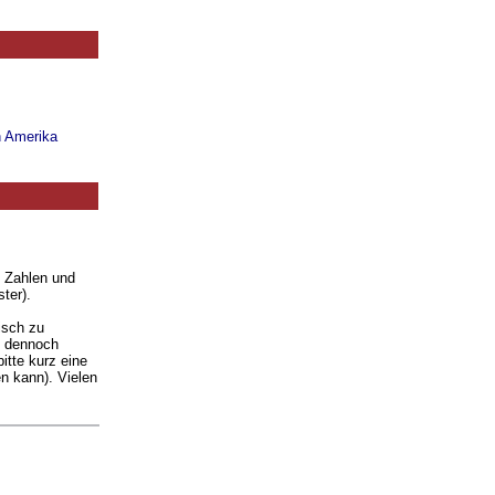
n Amerika
. Zahlen und
ter).
isch zu
ie dennoch
itte kurz eine
n kann). Vielen