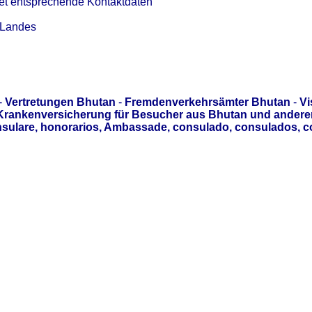
et entsprechende Kontaktdaten
 Landes
-
Vertretungen Bhutan
-
Fremdenverkehrsämter Bhutan
-
Vi
Krankenversicherung für Besucher aus Bhutan und anderen
sulare, honorarios, Ambassade, consulado, consulados, c