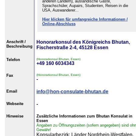
anderen Ländern), ausländische Gäste,
Sprachschüler, Aupairs, Studenten, Reisen in die
USA, Auswanderer...
Hier klicken für umfangreiche Informationen /
Online-Abschluss
Anschrift /
Honorarkonsul des Königreichs Bhutan,
Beschreibung
Fischerstraße 2-4, 45128 Essen
Telefon
(Honorarkonsul Bhutan, Essen)
+49 160 6034343
Fax
(Honorarkonsul Bhutan, Essen)
-
Email
info@hon-consulate-bhutan.de
Webseite
-
Hinweise
Zusätzliche Informationen zum Bhutan Konsulat in
Essen
Angaben zu Öffnungszeiten (sofern angegeben) sind oh
Gewähr!
Konsularbezirk: Länder Nordrhein-Westfalen,