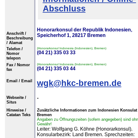
Abschluss
Honorarkonsul der Republik Indonesien,
Anschrift /
Speicherhof 1, 28217 Bremen
Beschreibung
/ Alamat
Telefon /
(Honorarkonsul Indonesia (Indonesien), Bremen)
(04 21) 335 03 33
Nomor
telepon
Fax / Nomor
(Honorarkonsul Indonesia (Indonesien), Bremen)
(04 21) 335 03 44
fax
Email / Email
wgk@hkc-bremen.de
Webseite /
-
Situs
Hinweise /
Zusätzliche Informationen zum Indonesien Konsulat 
Catatan Teks
Bremen
Angaben zu Öffnungszeiten (sofern angegeben) sind oh
Gewähr!
Leiter: Wolfgang G. Köhne (Honorarkonsul).
Konsularbezirk: Land Bremen. Sprechzeiten: