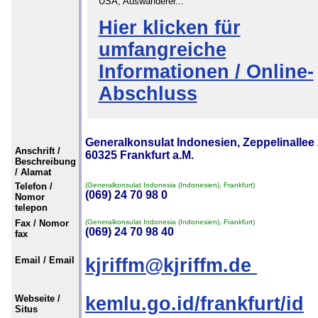
USA, Auswanderer...
Hier klicken für
umfangreiche
Informationen / Online-
Abschluss
Generalkonsulat Indonesien, Zeppelinallee 
Anschrift /
60325 Frankfurt a.M.
Beschreibung
/ Alamat
Telefon /
(Generalkonsulat Indonesia (Indonesien), Frankfurt)
(069) 24 70 98 0
Nomor
telepon
Fax / Nomor
(Generalkonsulat Indonesia (Indonesien), Frankfurt)
(069) 24 70 98 40
fax
Email / Email
kjriffm@kjriffm.de
Webseite /
kemlu.go.id/frankfurt/id
Situs