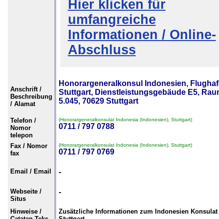
Hier klicken für
umfangreiche
Informationen / Online-
Abschluss
Honorargeneralkonsul Indonesien, Flugha
Anschrift /
Stuttgart, Dienstleistungsgebäude E5, Ra
Beschreibung
5.045, 70629 Stuttgart
/ Alamat
Telefon /
(Honorargeneralkonsulat Indonesia (Indonesien), Stuttgart)
0711 / 797 0788
Nomor
telepon
Fax / Nomor
(Honorargeneralkonsulat Indonesia (Indonesien), Stuttgart)
0711 / 797 0769
fax
Email / Email
-
Webseite /
-
Situs
Hinweise /
Zusätzliche Informationen zum Indonesien Konsulat 
Catatan Teks
Stuttgart