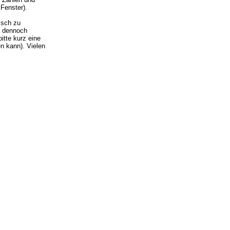
Fenster).
isch zu
ie dennoch
itte kurz eine
n kann). Vielen