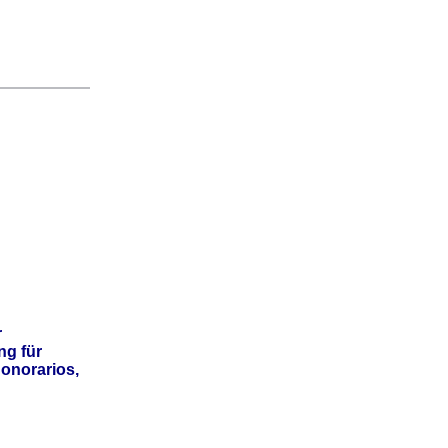
r
ng für
onorarios,