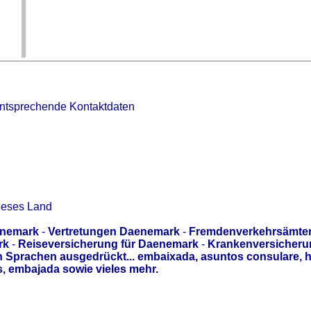
entsprechende Kontaktdaten
ieses Land
enemark
-
Vertretungen Daenemark
-
Fremdenverkehrsämte
rk
-
Reiseversicherung für Daenemark
-
Krankenversicheru
Sprachen ausgedrückt... embaixada, asuntos consulare, h
 embajada sowie vieles mehr.