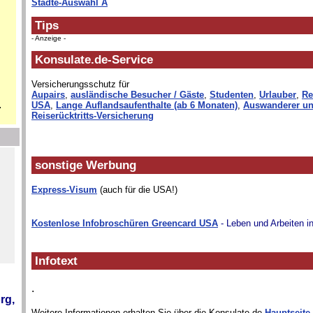
Städte-Auswahl A
Tips
- Anzeige -
Konsulate.de-Service
Versicherungsschutz für
Aupairs
,
ausländische Besucher / Gäste
,
Studenten
,
Urlauber
,
Re
.
USA
,
Lange Auflandsaufenthalte (ab 6 Monaten)
,
Auswanderer un
Reiserücktritts-Versicherung
sonstige Werbung
Express-Visum
(auch für die USA!)
Kostenlose Infobroschüren Greencard USA
- Leben und Arbeiten i
Infotext
.
rg,
Weitere Informationen erhalten Sie über die Konsulate.de-
Hauptseite