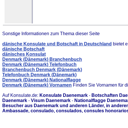
Sonstige Informationen zum Thema dieser Seite
dänische Konsulate und Botschaft in Deutschland
bietet 
dänische Botschaft
dänisches Konsulat
Denmark (Dänemark) Branchenbuch
Denmark (Dänemark) Telefonbuch
Branchenbuch Denmark (Dänemark)
Telefonbuch Denmark (Dänemark)
Denmark (Dänemark) Nationalflagge
Denmark (Dänemark) Vornamen
Finden Sie Vornamen für d
Auf Konsulate.de:
Konsulate Daenemark
-
Botschaften Da
Daenemark
-
Visum Daenemark
-
Nationalflagge Daenema
Besucher aus Daenemark und anderen Länder, in anderen 
Ambassade, consulado, consulados, consules honorarios,