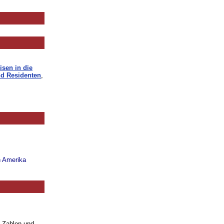
isen in die
d Residenten
,
n Amerika
. Zahlen und