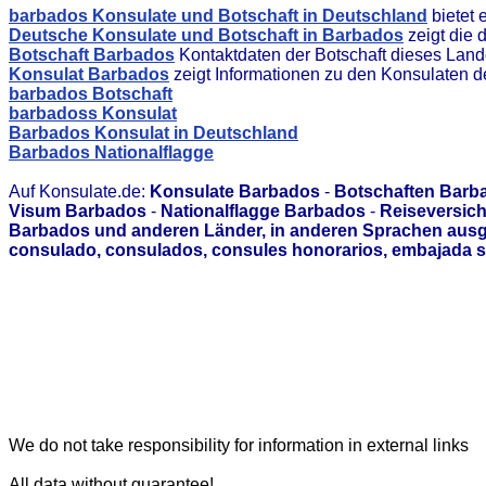
barbados Konsulate und Botschaft in Deutschland
bietet 
Deutsche Konsulate und Botschaft in Barbados
zeigt die 
Botschaft Barbados
Kontaktdaten der Botschaft dieses Lan
Konsulat Barbados
zeigt Informationen zu den Konsulaten 
barbados Botschaft
barbadoss Konsulat
Barbados Konsulat in Deutschland
Barbados Nationalflagge
Auf Konsulate.de:
Konsulate Barbados
-
Botschaften Barb
Visum Barbados
-
Nationalflagge Barbados
-
Reiseversic
Barbados und anderen Länder, in anderen Sprachen ausge
consulado, consulados, consules honorarios, embajada s
We do not take responsibility for information in external links
All data without guarantee!