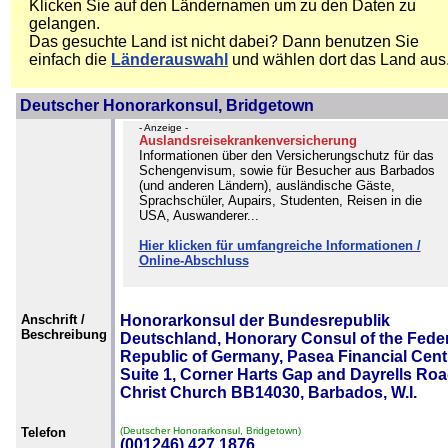
Klicken Sie auf den Ländernamen um zu den Daten zu
gelangen.
Das gesuchte Land ist nicht dabei? Dann benutzen Sie
einfach die
Länderauswahl
und wählen dort das Land aus
Deutscher Honorarkonsul, Bridgetown
- Anzeige -
Auslandsreisekrankenversicherung
Informationen über den Versicherungschutz für das
Schengenvisum, sowie für Besucher aus Barbados
(und anderen Ländern), ausländische Gäste,
Sprachschüler, Aupairs, Studenten, Reisen in die
USA, Auswanderer...
Hier klicken für umfangreiche Informationen /
Online-Abschluss
Anschrift /
Honorarkonsul der Bundesrepublik
Beschreibung
Deutschland, Honorary Consul of the Feder
Republic of Germany, Pasea Financial Cent
Suite 1, Corner Harts Gap and Dayrells Roa
Christ Church BB14030, Barbados, W.I.
Telefon
(Deutscher Honorarkonsul, Bridgetown)
(001246) 427 1876