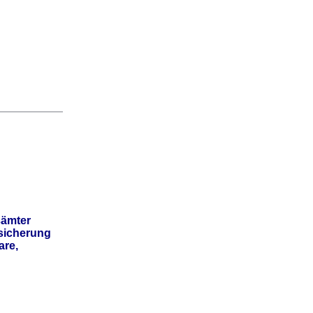
ämter
sicherung
are,