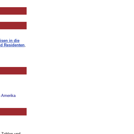
isen in die
d Residenten
,
n Amerika
. Zahlen und