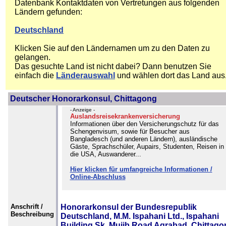
Datenbank Kontaktdaten von Vertretungen aus folgenden
Ländern gefunden:
Deutschland
Klicken Sie auf den Ländernamen um zu den Daten zu
gelangen.
Das gesuchte Land ist nicht dabei? Dann benutzen Sie
einfach die
Länderauswahl
und wählen dort das Land aus
Deutscher Honorarkonsul, Chittagong
- Anzeige -
Auslandsreisekrankenversicherung
Informationen über den Versicherungschutz für das
Schengenvisum, sowie für Besucher aus
Bangladesch (und anderen Ländern), ausländische
Gäste, Sprachschüler, Aupairs, Studenten, Reisen in
die USA, Auswanderer...
Hier klicken für umfangreiche Informationen /
Online-Abschluss
Anschrift /
Honorarkonsul der Bundesrepublik
Beschreibung
Deutschland, M.M. Ispahani Ltd., Ispahani
Building Sk. Mujib Road Agrabad, Chittago