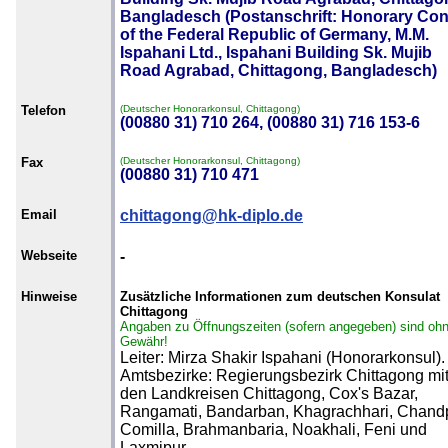
Bangladesch (Postanschrift: Honorary Con
of the Federal Republic of Germany, M.M.
Ispahani Ltd., Ispahani Building Sk. Mujib
Road Agrabad, Chittagong, Bangladesch)
Telefon
(Deutscher Honorarkonsul, Chittagong)
(00880 31) 710 264, (00880 31) 716 153-6
Fax
(Deutscher Honorarkonsul, Chittagong)
(00880 31) 710 471
Email
chittagong@hk-diplo.de
Webseite
-
Hinweise
Zusätzliche Informationen zum deutschen Konsulat
Chittagong
Angaben zu Öffnungszeiten (sofern angegeben) sind oh
Gewähr!
Leiter: Mirza Shakir Ispahani (Honorarkonsul).
Amtsbezirke: Regierungsbezirk Chittagong mi
den Landkreisen Chittagong, Cox's Bazar,
Rangamati, Bandarban, Khagrachhari, Chandp
Comilla, Brahmanbaria, Noakhali, Feni und
Laxmipur