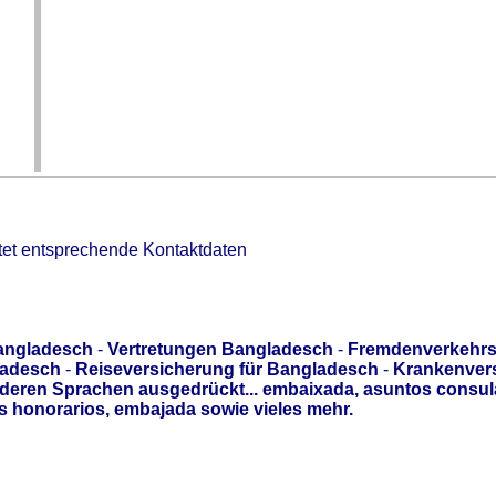
tet entsprechende Kontaktdaten
angladesch
-
Vertretungen Bangladesch
-
Fremdenverkehrs
ladesch
-
Reiseversicherung für Bangladesch
-
Krankenver
deren Sprachen ausgedrückt... embaixada, asuntos consul
 honorarios, embajada sowie vieles mehr.