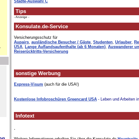
Städte-Auswahl C
Tips
- Anzeige -
Konsulate.de-Service
Versicherungsschutz für
Aupairs
,
ausländische Besucher / Gäste
,
Studenten
,
Urlauber
,
Re
.
USA
,
Lange Auflandsaufenthalte (ab 6 Monaten)
,
Auswanderer un
Reiserücktritts-Versicherung
sonstige Werbung
Express-Visum
(auch für die USA!)
Kostenlose Infobroschüren Greencard USA
- Leben und Arbeiten i
Infotext
.
ng,
Weitere Informationen erhalten Sie über die Konsulate.de-
Hauptseite