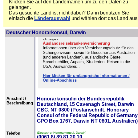
Klicken Sie auf den Ländernamen um zu den Daten zu
gelangen.
Das gesuchte Land ist nicht dabei? Dann benutzen Sie
einfach die
Länderauswahl
und wählen dort das Land aus
Deutscher Honorarkonsul, Darwin
- Anzeige -
Auslandsreisekrankenversicherung
Informationen über den Versicherungschutz für das
Schengenvisum, sowie für Besucher aus Australien
(und anderen Ländern), ausländische Gäste,
Sprachschüler, Aupairs, Studenten, Reisen in die
USA, Auswanderer...
Hier klicken für umfangreiche Informationen /
Online-Abschluss
Anschrift /
Honorarkonsulin der Bundesrepublik
Beschreibung
Deutschland, 15 Cavenagh Street, Darwin
CBC, NT 0800 (Postanschrift: Honorary
Consul of the Federal Republic of Germany
GPO Box 1767, Darwin NT 0801, Australien)
Telefon
(Deutscher Honorarkonsul, Darwin)
(0061 8) 89 81 20 10