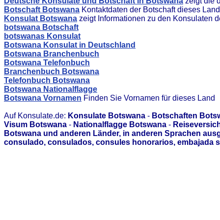
Deutsche Konsulate und Botschaft in Botswana
zeigt die 
Botschaft Botswana
Kontaktdaten der Botschaft dieses Lan
Konsulat Botswana
zeigt Informationen zu den Konsulaten 
botswana Botschaft
botswanas Konsulat
Botswana Konsulat in Deutschland
Botswana Branchenbuch
Botswana Telefonbuch
Branchenbuch Botswana
Telefonbuch Botswana
Botswana Nationalflagge
Botswana Vornamen
Finden Sie Vornamen für dieses Land
Auf Konsulate.de:
Konsulate Botswana
-
Botschaften Bots
Visum Botswana
-
Nationalflagge Botswana
-
Reiseversic
Botswana und anderen Länder, in anderen Sprachen ausge
consulado, consulados, consules honorarios, embajada s