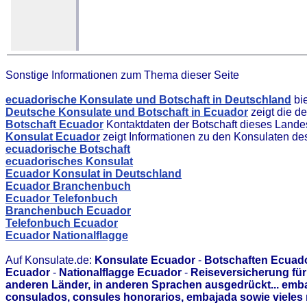
Sonstige Informationen zum Thema dieser Seite
ecuadorische Konsulate und Botschaft in Deutschland
bie
Deutsche Konsulate und Botschaft in Ecuador
zeigt die d
Botschaft Ecuador
Kontaktdaten der Botschaft dieses Lande
Konsulat Ecuador
zeigt Informationen zu den Konsulaten d
ecuadorische Botschaft
ecuadorisches Konsulat
Ecuador Konsulat in Deutschland
Ecuador Branchenbuch
Ecuador Telefonbuch
Branchenbuch Ecuador
Telefonbuch Ecuador
Ecuador Nationalflagge
Auf Konsulate.de:
Konsulate Ecuador
-
Botschaften Ecuad
Ecuador
-
Nationalflagge Ecuador
-
Reiseversicherung fü
anderen Länder, in anderen Sprachen ausgedrückt... emb
consulados, consules honorarios, embajada sowie vieles 