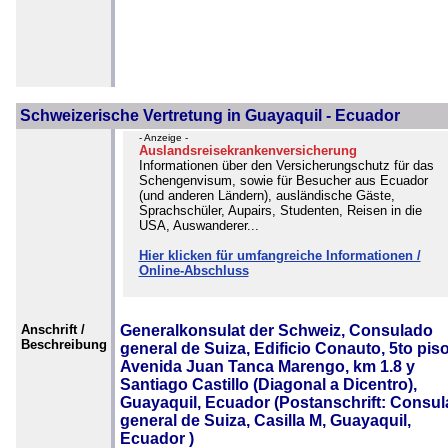
Schweizerische Vertretung in Guayaquil - Ecuador
- Anzeige -
Auslandsreisekrankenversicherung
Informationen über den Versicherungschutz für das
Schengenvisum, sowie für Besucher aus Ecuador
(und anderen Ländern), ausländische Gäste,
Sprachschüler, Aupairs, Studenten, Reisen in die
USA, Auswanderer...
Hier klicken für umfangreiche Informationen /
Online-Abschluss
Anschrift /
Generalkonsulat der Schweiz, Consulado
Beschreibung
general de Suiza, Edificio Conauto, 5to piso
Avenida Juan Tanca Marengo, km 1.8 y
Santiago Castillo (Diagonal a Dicentro),
Guayaquil, Ecuador (Postanschrift: Consu
general de Suiza, Casilla M, Guayaquil,
Ecuador )