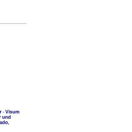
r
-
Visum
r und
ado,