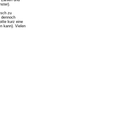
ster).
isch zu
ie dennoch
itte kurz eine
n kann). Vielen