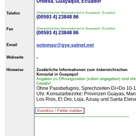
Urdesa, Guayaquil, Ecuador
Telefon
(Österreichischer Honorarkonsul in Guayaquil - Ecuador)
(00593 4) 23848 86
Fax
(Österreichischer Honorarkonsul in Guayaquil - Ecuador)
(00593 4) 23848 86
Email
sotomay@gye.satnet.net
Webseite
-
Hinweise
Zusätzliche Informationen zum österreichischen
Konsulat in Guayaquil
Angaben zu Öffnungszeiten (sofern angegeben) sind oh
Gewähr!
Ohne Passbefugnis, Sprechzeiten Di+Do 10-
Uhr. Konsularbezirke: Provinzen Guayas, Man
Los Rios, El Oro, Loja, Azuay und Santa Elen
--------------------------------------------------------------