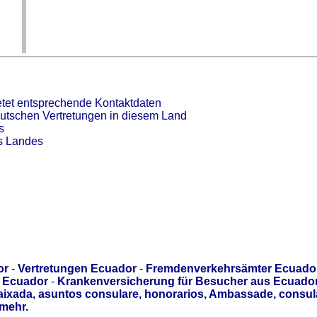
tet entsprechende Kontaktdaten
eutschen Vertretungen in diesem Land
s
es Landes
or
-
Vertretungen Ecuador
-
Fremdenverkehrsämter Ecuado
r Ecuador
-
Krankenversicherung für Besucher aus Ecuado
aixada, asuntos consulare, honorarios, Ambassade, consul
mehr.