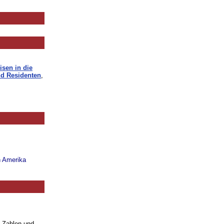
isen in die
d Residenten
,
n Amerika
. Zahlen und