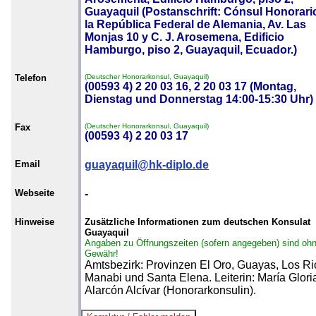
Guayaquil (Postanschrift: Cónsul Honorari
la República Federal de Alemania, Av. Las
Monjas 10 y C. J. Arosemena, Edificio
Hamburgo, piso 2, Guayaquil, Ecuador.)
Telefon
(Deutscher Honorarkonsul, Guayaquil)
(00593 4) 2 20 03 16, 2 20 03 17 (Montag,
Dienstag und Donnerstag 14:00-15:30 Uhr)
Fax
(Deutscher Honorarkonsul, Guayaquil)
(00593 4) 2 20 03 17
Email
guayaquil@hk-diplo.de
Webseite
-
Hinweise
Zusätzliche Informationen zum deutschen Konsulat
Guayaquil
Angaben zu Öffnungszeiten (sofern angegeben) sind oh
Gewähr!
Amtsbezirk: Provinzen El Oro, Guayas, Los Ri
Manabi und Santa Elena. Leiterin: María Glori
Alarcón Alcívar (Honorarkonsulin).