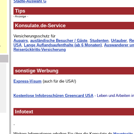
Städte-Auswahl G
Tips
- Anzeige -
Konsulate.de-Service
Versicherungsschutz für
Aupairs
,
ausländische Besucher / Gäste
,
Studenten
,
Urlauber
,
Re
.
USA
,
Lange Auflandsaufenthalte (ab 6 Monaten)
,
Auswanderer un
Reiserücktritts-Versicherung
sonstige Werbung
Express-Visum
(auch für die USA!)
Kostenlose Infobroschüren Greencard USA
- Leben und Arbeiten i
Infotext
.
Weitere Informationen erhalten Sie über die Konsulate.de-
Hauptseite