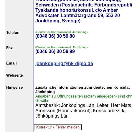
Schweden (Postanschrift: Förbundsrepubl
Tysklands honorärkonsul, c/o Amber
Advokater, Lantmätargränd 59, 553 20
Jönköping, Sverige)
Telefon
(Deutscher Honorarkonsul, Jönköping)
(0046 36) 30 59 80
Fax
(Deutscher Honorarkonsul, Jönköping)
(0046 36) 30 59 99
Email
joenkoeping@hk-diplo.de
Webseite
-
Hinweise
Zusätzliche Informationen zum deutschen Konsulat
Jönköping
Angaben zu Öffnungszeiten (sofern angegeben) sind oh
Gewähr!
Amtsbezirk: Jönköpings Län. Leiter: Herr Mats
Aronsson (Honorarkonsul). Konsularbezirk:
Jönköpings Län