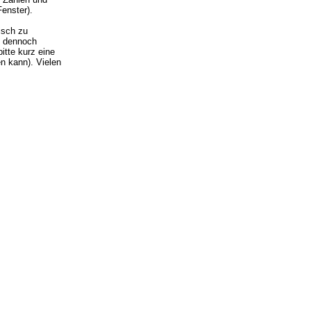
enster).
isch zu
ie dennoch
itte kurz eine
n kann). Vielen