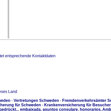
tet entsprechende Kontaktdaten
eses Land
weden
-
Vertretungen Schweden
-
Fremdenverkehrsämter 
cherung für Schweden
-
Krankenversicherung für Besucher
edrückt... embaixada, asuntos consulare, honorarios, Am