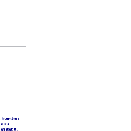
Schweden
-
 aus
bassade,