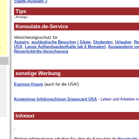
Städte-Auswahl J
Tips
- Anzeige -
Konsulate.de-Service
Versicherungsschutz für
Aupairs
,
ausländische Besucher / Gäste
,
Studenten
,
Urlauber
,
Re
.
USA
,
Lange Auflandsaufenthalte (ab 6 Monaten)
,
Auswanderer un
Reiserücktritts-Versicherung
sonstige Werbung
Express-Visum
(auch für die USA!)
Kostenlose Infobroschüren Greencard USA
- Leben und Arbeiten i
Infotext
.
Weitere Informationen erhalten Sie über die Konsulate.de-
Hauptseite