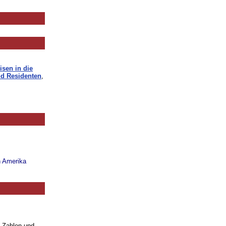
isen in die
d Residenten
,
n Amerika
. Zahlen und