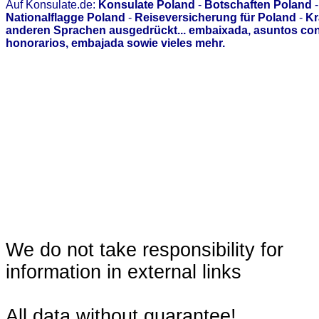
Auf Konsulate.de:
Konsulate Poland
-
Botschaften Poland
Nationalflagge Poland
-
Reiseversicherung für Poland
-
Kr
anderen Sprachen ausgedrückt... embaixada, asuntos con
honorarios, embajada sowie vieles mehr.
We do not take responsibility for
information in external links
All data without guarantee!