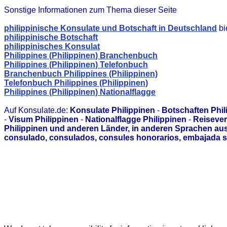
Sonstige Informationen zum Thema dieser Seite
philippinische Konsulate und Botschaft in Deutschland
bi
philippinische Botschaft
philippinisches Konsulat
Philippines (Philippinen) Branchenbuch
Philippines (Philippinen) Telefonbuch
Branchenbuch Philippines (Philippinen)
Telefonbuch Philippines (Philippinen)
Philippines (Philippinen) Nationalflagge
Auf Konsulate.de:
Konsulate Philippinen
-
Botschaften Phil
-
Visum Philippinen
-
Nationalflagge Philippinen
-
Reisever
Philippinen und anderen Länder, in anderen Sprachen au
consulado, consulados, consules honorarios, embajada s