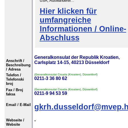
USA, Auswanderer...
Hier klicken für
umfangreiche
Informationen / Online-
Abschluss
Generalkonsulat der Republik Kroatien,
Anschrift /
Carlsplatz 14-15, 40213 Düsseldorf
Beschreibung
/ Adresa
Telefon /
(Generalkonsulat Croatia (Kroatien), Düsseldorf)
0211-3 36 80 62
Telefonski
broj
Fax / Broj
(Generalkonsulat Croatia (Kroatien), Düsseldorf)
0211-9 94 53 59
faksa
Email / E-Mail
gkrh.dusseldorf@mvep.h
Webseite /
-
Website