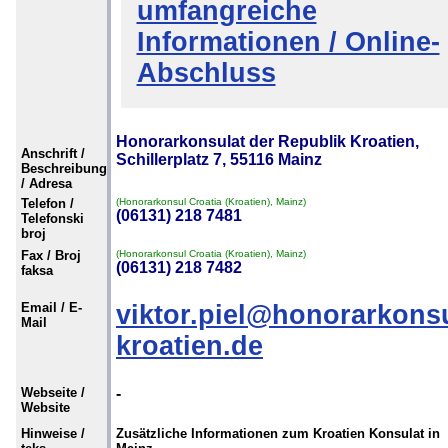
umfangreiche
Informationen / Online-
Abschluss
Honorarkonsulat der Republik Kroatien,
Anschrift /
Schillerplatz 7, 55116 Mainz
Beschreibung
/ Adresa
Telefon /
(Honorarkonsul Croatia (Kroatien), Mainz)
(06131) 218 7481
Telefonski
broj
Fax / Broj
(Honorarkonsul Croatia (Kroatien), Mainz)
(06131) 218 7482
faksa
Email / E-
viktor.piel@honorarkonsu
Mail
kroatien.de
Webseite /
-
Website
Hinweise /
Zusätzliche Informationen zum Kroatien Konsulat in