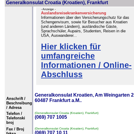
Generalkonsulat Croatia (Kroatien), Frankfurt
- Anzeige -
Auslandsreisekrankenversicherung
Informationen über den Versicherungschutz für das
Schengenvisum, sowie für Besucher aus Kroatien
(und anderen Ländern), ausländische Gäste,
Sprachschüler, Aupairs, Studenten, Reisen in die
USA, Auswanderer...
Hier klicken für
umfangreiche
Informationen / Online-
Abschluss
Generalkonsulat Kroatien, Am Weingarten 2
Anschrift /
60487 Frankfurt a.M..
Beschreibung
/ Adresa
Telefon /
(Generalkonsulat Croatia (Kroatien), Frankfurt)
(069) 707 1005
Telefonski
broj
Fax / Broj
(Generalkonsulat Croatia (Kroatien), Frankfurt)
(069) 707 10 11
faksa