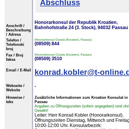
Abschluss
Honorarkonsul der Republik Kroatien,
Anschrift /
Bahnhofstraße 24 (3. Stock), 94032 Passau
Beschreibung
/ Adresa
Telefon /
(Honorarkonsul Croatia (Kroatien), Passau)
(08509) 844
Telefonski
broj
Fax / Broj
(Honorarkonsul Croatia (Kroatien), Passau)
(08509) 3510
faksa
Email / E-Mail
konrad.kobler@t-online.
Webseite /
-
Website
Hinweise /
Zusätzliche Informationen zum Kroatien Konsulat in
teks
Passau
Angaben zu Öffnungszeiten (sofern angegeben) sind oh
Gewähr!
Leiter: Herr Konrad Kobler (Honorarkonsul).
Öffnungszeiten Dienstag, Mittwoch und Freita
10:00-12:00 Uhr. Konsularbezirk: