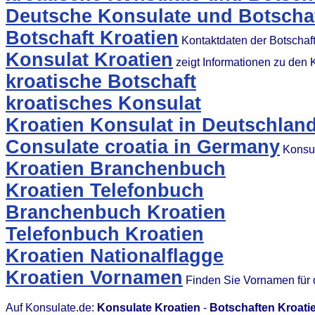
Deutsche Konsulate und Botschaf
Botschaft Kroatien
Kontaktdaten der Botschaf
Konsulat Kroatien
zeigt Informationen zu den
kroatische Botschaft
kroatisches Konsulat
Kroatien Konsulat in Deutschlan
Consulate croatia in Germany
Konsul
Kroatien Branchenbuch
Kroatien Telefonbuch
Branchenbuch Kroatien
Telefonbuch Kroatien
Kroatien Nationalflagge
Kroatien Vornamen
Finden Sie Vornamen für 
Auf Konsulate.de:
Konsulate Kroatien
-
Botschaften Kroati