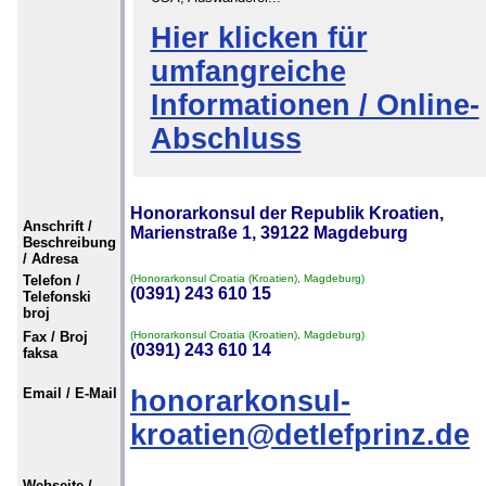
Hier klicken für
umfangreiche
Informationen / Online-
Abschluss
Honorarkonsul der Republik Kroatien,
Anschrift /
Marienstraße 1, 39122 Magdeburg
Beschreibung
/ Adresa
Telefon /
(Honorarkonsul Croatia (Kroatien), Magdeburg)
(0391) 243 610 15
Telefonski
broj
Fax / Broj
(Honorarkonsul Croatia (Kroatien), Magdeburg)
(0391) 243 610 14
faksa
Email / E-Mail
honorarkonsul-
kroatien@detlefprinz.de
Webseite /