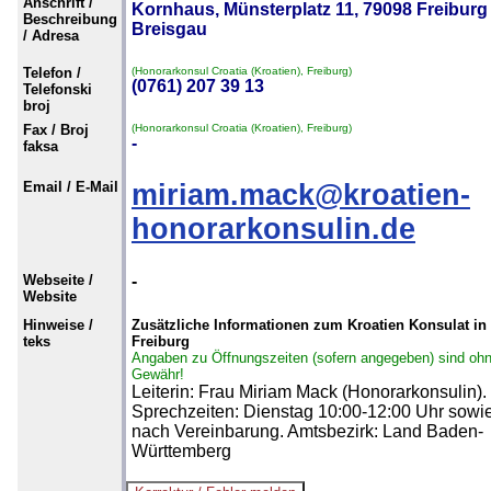
Anschrift /
Kornhaus, Münsterplatz 11, 79098 Freiburg
Beschreibung
Breisgau
/ Adresa
Telefon /
(Honorarkonsul Croatia (Kroatien), Freiburg)
(0761) 207 39 13
Telefonski
broj
Fax / Broj
(Honorarkonsul Croatia (Kroatien), Freiburg)
-
faksa
Email / E-Mail
miriam.mack@kroatien-
honorarkonsulin.de
Webseite /
-
Website
Hinweise /
Zusätzliche Informationen zum Kroatien Konsulat in
teks
Freiburg
Angaben zu Öffnungszeiten (sofern angegeben) sind oh
Gewähr!
Leiterin: Frau Miriam Mack (Honorarkonsulin).
Sprechzeiten: Dienstag 10:00-12:00 Uhr sowi
nach Vereinbarung. Amtsbezirk: Land Baden-
Württemberg