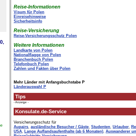
Reise-Informationen
Visum für Polen
Einreisehinweise
Sicherheitsinfo
Reise-Versicherung
Reise-Versicherungsschutz Polen
0,
Weitere Informationen
Landkarte von Polen
Nationalflagge von Polen
Branchenbuch Polen
Telefonbuch Polen
Zahlen und Fakten über Polen
Mehr Länder mit Anfangsbuchstabe P
Länderauswahl P
Tips
- Anzeige -
Konsulate.de-Service
Versicherungsschutz für
ne
Aupairs
,
ausländische Besucher / Gäste
,
Studenten
,
Urlauber
,
Re
USA
,
Lange Auflandsaufenthalte (ab 6 Monaten)
,
Auswanderer un
Reiserücktritts-Versicherung