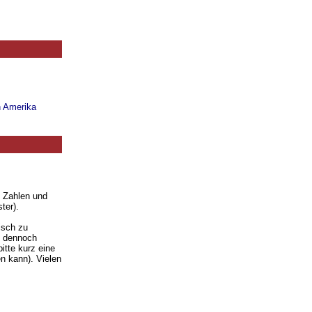
n Amerika
. Zahlen und
ter).
isch zu
ie dennoch
itte kurz eine
n kann). Vielen