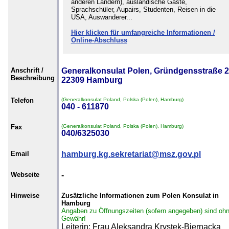
anderen Ländern), ausländische Gäste,
Sprachschüler, Aupairs, Studenten, Reisen in die
USA, Auswanderer...
Hier klicken für umfangreiche Informationen /
Online-Abschluss
Anschrift /
Generalkonsulat Polen, Gründgensstraße 2
Beschreibung
22309 Hamburg
Telefon
(Generalkonsulat Poland, Polska (Polen), Hamburg)
040 - 611870
Fax
(Generalkonsulat Poland, Polska (Polen), Hamburg)
040/6325030
Email
hamburg.kg.sekretariat@msz.gov.pl
Webseite
-
Hinweise
Zusätzliche Informationen zum Polen Konsulat in
Hamburg
Angaben zu Öffnungszeiten (sofern angegeben) sind oh
Gewähr!
Leiterin: Frau Aleksandra Krystek-Biernacka