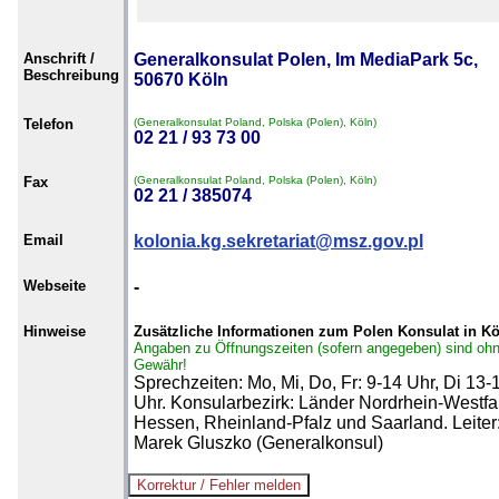
Anschrift /
Generalkonsulat Polen, Im MediaPark 5c,
Beschreibung
50670 Köln
Telefon
(Generalkonsulat Poland, Polska (Polen), Köln)
02 21 / 93 73 00
Fax
(Generalkonsulat Poland, Polska (Polen), Köln)
02 21 / 385074
Email
kolonia.kg.sekretariat@msz.gov.pl
Webseite
-
Hinweise
Zusätzliche Informationen zum Polen Konsulat in Kö
Angaben zu Öffnungszeiten (sofern angegeben) sind oh
Gewähr!
Sprechzeiten: Mo, Mi, Do, Fr: 9-14 Uhr, Di 13-
Uhr. Konsularbezirk: Länder Nordrhein-Westfa
Hessen, Rheinland-Pfalz und Saarland. Leiter
Marek Gluszko (Generalkonsul)