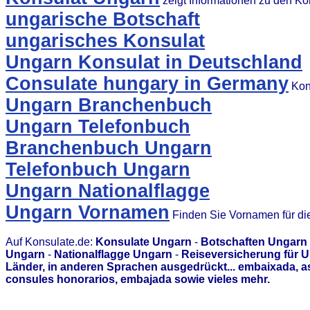
zeigt Informationen zu den K
ungarische Botschaft
ungarisches Konsulat
Ungarn Konsulat in Deutschland
Consulate hungary in Germany
Kons
Ungarn Branchenbuch
Ungarn Telefonbuch
Branchenbuch Ungarn
Telefonbuch Ungarn
Ungarn Nationalflagge
Ungarn Vornamen
Finden Sie Vornamen für di
Auf Konsulate.de:
Konsulate Ungarn
-
Botschaften Ungarn
Ungarn
-
Nationalflagge Ungarn
-
Reiseversicherung für 
Länder, in anderen Sprachen ausgedrückt... embaixada, 
consules honorarios, embajada sowie vieles mehr.