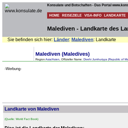
Konsulate und Botschaften - Das Portal www.kons
HOME
REISEZIELE
VISA-INFO
LANDKARTE
Malediven - Landkarte des L
Sie befinden sich hier:
Länder
:
Malediven
: Landkarte
Malediven (Maledives)
Region
Asia/Asien
, Offizieller Name:
Divehi Jumhuriyya (Republic of Ma
-Werbung-
Landkarte von Malediven
(Quelle: World Fact Book)