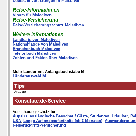
Deutsche Vertretungen in Malediven
Reise-Informationen
Visum für Malediven
Reise-Versicherung
Reise-Versicherungsschutz Malediven
Weitere Informationen
Landkarte von Malediven
Nationalflagge von Malediven
Branchenbuch Malediven
Telefonbuch Malediven
Zahlen und Fakten über Malediven
Mehr Länder mit Anfangsbuchstabe M
Länderauswahl M
Tips
- Anzeige -
Konsulate.de-Service
Versicherungsschutz für
Aupairs
,
ausländische Besucher / Gäste
,
Studenten
,
Urlauber
,
Rei
USA
,
Lange Auflandsaufenthalte (ab 6 Monaten)
,
Auswanderer un
Reiserücktritts-Versicherung