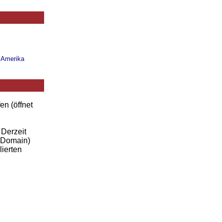
n Amerika
en (öffnet
 Derzeit
-Domain)
lierten