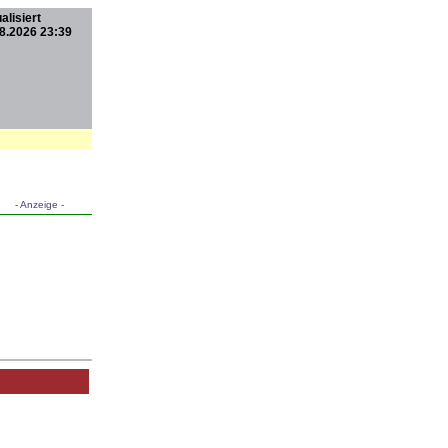
alisiert
8.2026 23:39
- Anzeige -