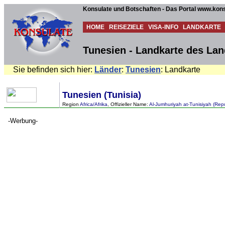
Konsulate und Botschaften - Das Portal www.kons
HOME
REISEZIELE
VISA-INFO
LANDKARTE
Tunesien - Landkarte des La
Sie befinden sich hier:
Länder
:
Tunesien
: Landkarte
Tunesien (Tunisia)
Region
Africa/Afrika
, Offizieller Name:
Al-Jumhuriyah at-Tunisiyah (Repu
-Werbung-