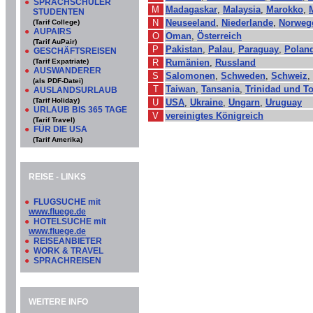
●
SPRACHSCHÜLER
M
Madagaskar
,
Malaysia
,
Marokko
,
STUDENTEN
N
Neuseeland
,
Niederlande
,
Norweg
(Tarif College)
●
AUPAIRS
O
Oman
,
Österreich
(Tarif AuPair)
P
Pakistan
,
Palau
,
Paraguay
,
Polan
●
GESCHÄFTSREISEN
(Tarif Expatriate)
R
Rumänien
,
Russland
●
AUSWANDERER
S
Salomonen
,
Schweden
,
Schweiz
,
(als PDF-Datei)
T
Taiwan
,
Tansania
,
Trinidad und T
●
AUSLANDSURLAUB
(Tarif Holiday)
U
USA
,
Ukraine
,
Ungarn
,
Uruguay
●
URLAUB BIS 365 TAGE
V
vereinigtes Königreich
(Tarif Travel)
●
FÜR DIE USA
(Tarif Amerika)
REISE - LINKS
●
FLUGSUCHE mit
www.fluege.de
●
HOTELSUCHE mit
www.fluege.de
●
REISEANBIETER
●
WORK & TRAVEL
●
SPRACHREISEN
WEITERE INFO