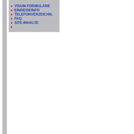
●
VISUM-FORMULARE
●
EINREISEINFO
●
TELEFONVERZEICHN.
●
FAQ
●
SITE-INHALTE
●