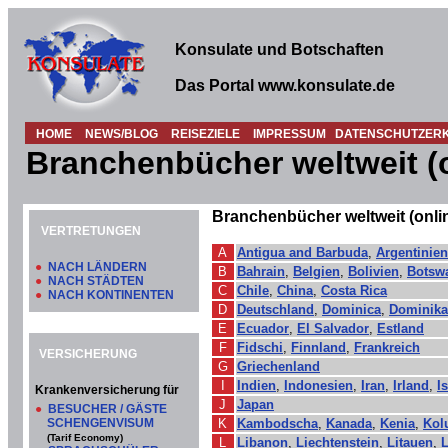
Konsulate und Botschaften
Das Portal www.konsulate.de
HOME
NEWS/BLOG
REISEZIELE
IMPRESSUM
DATENSCHUTZER
Branchenbücher weltweit (o
Branchenbücher weltweit (onli
VERTRETUNGEN
A
Antigua and Barbuda
,
Argentinien
●
NACH LÄNDERN
B
Bahrain
,
Belgien
,
Bolivien
,
Botsw
●
NACH STÄDTEN
C
Chile
,
China
,
Costa Rica
●
NACH KONTINENTEN
D
Deutschland
,
Dominica
,
Dominika
E
Ecuador
,
El Salvador
,
Estland
F
Fidschi
,
Finnland
,
Frankreich
VERSICHERUNG
G
Griechenland
I
Indien
,
Indonesien
,
Iran
,
Irland
,
I
Krankenversicherung für
J
Japan
●
BESUCHER / GÄSTE
SCHENGENVISUM
K
Kambodscha
,
Kanada
,
Kenia
,
Kol
(Tarif Economy)
L
Libanon
,
Liechtenstein
,
Litauen
,