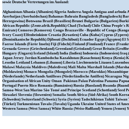
sowie Deutsche Vertretungen im Ausland:
Afghanistan Albania (Albanien) Algeria Andorra Angola Antigua and arbuda Ar
Azerbaijan (Aserbaidschan) Bahamas Bahrain Bangladesh (Bangladesch) Barba
Herzegowina) Botswana Brazil (Brasilien) Brunei Bulgaria (Bulgarien) Bu
African Republic (Zentr.afrik.Republik) Chad (Tschad) Chile China People's
Emirate) Comoros (Komoren) Congo Brazzaville - Republic of Congo (Kongo) 
Ivory Coast) Elfenbeinküste Croatia (Kroatien) Cuba (Kuba) Cyprus (Zyper
(Dominikanische Republik) Djibouti (Dschibuti) Ecuador Egypt (Ägypten) El 
Faeroe Islands (Färör Inseln) Fiji (Fidschi) Finland (Finnland) France (Fr
Grenada Greece (Griechenland) Greenland (Grönland) Great Britain (Großb
Hungary (Ungarn) Iceland (Island) India (Indien) Indonesia (Indonesien) Iraq (I
Japan Jersey Jordan Kambodscha Kazakhstan (Kasachstan) Kenya (Kenia) Ki
Lesotho Lettland Lebanon (Libanon) Liberia Liechtenstein Litauen Luxem
Malawi Malaysia Maldives (Malediven) Mali Malta Marshall Islands (Marsha
(Moldawien) Monaco Mongolia (Mongolei) Morocco (Marokko) Mozambique 
(Niederlande) Netherlands Antilleses (Niederländische Antillen) Nicaragua 
Organisation of African Unity Oman Pakistan Palau Palestina Panama Papua 
Portugal Puerto Rico Romania (Rumänien) Russia (Russland) Rwanda (Ruanda
Samoa-West San Marino Sâo Tomé and Príncipe Scotland (Schottland) Seed Pe
Slowakei Slovenia (Slowenien) Somalia South Africa (Süd-Afrika) South Kor
(Schweden) Switzerland (Schweiz) Syria (Syrien) Tadschikistan Tahiti Taiwa
(Türkei) Turkmenistan Tuvalo (Tuvalu) Uganda Ukraine United States of Am
Western Samoa (West Samoa) White Russia (Weiss-Rußland) Yemen (Jemen) Y