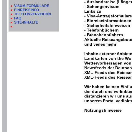
- Auslandsreise (Länger
●
VISUM-FORMULARE
- Schengenvisum
●
EINREISEINFO
Links zu
●
TELEFONVERZEICHN.
- Visa-Antragsformulare
●
FAQ
- Einreiseinformationen
●
SITE-INHALTE
- Sicherheitshinweisen
●
- Telefonbüchern
- Branchenbüchern
Aktuelle Reiseangebot
und vieles mehr
Inhalte externer Anbiete
Landkarten von the Wo
Wettervorhersagen von
Newsfeeds der Deutsch
XML-Feeds des Reisean
XML-Feeds des Reisea
Wir haben keinen Einflu
der durch uns verlinkt
distanzieren wir uns au
unserem Portal verlinkt
Nutzungshinweise