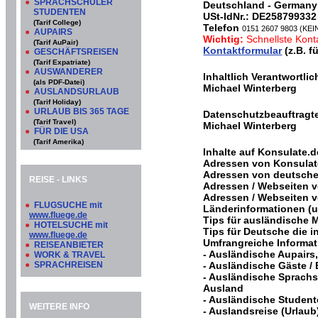
●
SPRACHSCHÜLER
Deutschland - Germany
STUDENTEN
USt-IdNr.: DE258799332
(Tarif College)
Telefon
0151 2607 9803 (K
●
AUPAIRS
Wichtig:
Schnellste Kont
(Tarif AuPair)
Kontaktformular
(z.B. f
●
GESCHÄFTSREISEN
(Tarif Expatriate)
●
AUSWANDERER
Inhaltlich Verantwortl
(als PDF-Datei)
Michael Winterberg
●
AUSLANDSURLAUB
(Tarif Holiday)
●
URLAUB BIS 365 TAGE
Datenschutzbeauftragt
(Tarif Travel)
Michael Winterberg
●
FÜR DIE USA
(Tarif Amerika)
Inhalte auf Konsulate.d
Adressen von Konsulat
Adressen von deutsche
REISE - LINKS
Adressen / Webseiten 
Adressen / Webseiten 
●
FLUGSUCHE mit
Länderinformationen (u
www.fluege.de
Tips für ausländische 
●
HOTELSUCHE mit
Tips für Deutsche die 
www.fluege.de
Umfrangreiche Informat
●
REISEANBIETER
- Ausländische Aupairs
●
WORK & TRAVEL
●
SPRACHREISEN
- Ausländische Gäste /
- Ausländische Sprachs
Ausland
- Ausländische Studen
WEITERE INFO
- Auslandsreise (Urlaub