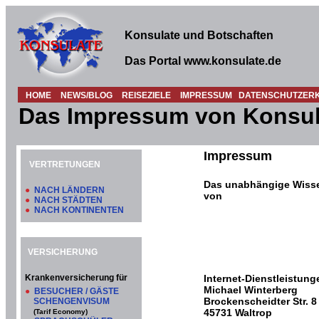
Konsulate und Botschaften
Das Portal www.konsulate.de
HOME
NEWS/BLOG
REISEZIELE
IMPRESSUM
DATENSCHUTZER
Das Impressum von Konsul
Impressum
VERTRETUNGEN
Das unabhängige Wisse
●
NACH LÄNDERN
von
●
NACH STÄDTEN
●
NACH KONTINENTEN
VERSICHERUNG
Krankenversicherung für
Internet-Dienstleistung
Michael Winterberg
●
BESUCHER / GÄSTE
Brockenscheidter Str. 8
SCHENGENVISUM
45731 Waltrop
(Tarif Economy)