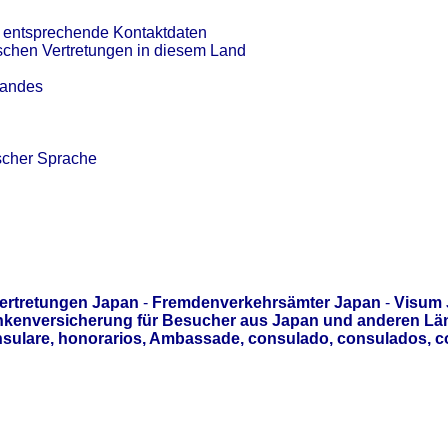
t entsprechende Kontaktdaten
tschen Vertretungen in diesem Land
Landes
scher Sprache
ertretungen Japan
-
Fremdenverkehrsämter Japan
-
Visum 
kenversicherung für Besucher aus Japan und anderen Län
sulare, honorarios, Ambassade, consulado, consulados, c