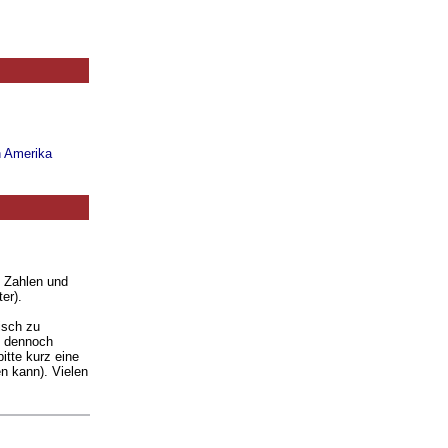
n Amerika
. Zahlen und
er).
isch zu
ie dennoch
itte kurz eine
n kann). Vielen