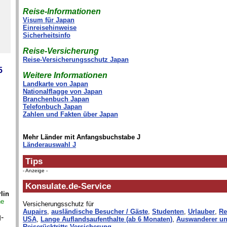
Reise-Informationen
Visum für Japan
Einreisehinweise
Sicherheitsinfo
Reise-Versicherung
Reise-Versicherungsschutz Japan
5
Weitere Informationen
Landkarte von Japan
Nationalflagge von Japan
Branchenbuch Japan
Telefonbuch Japan
Zahlen und Fakten über Japan
Mehr Länder mit Anfangsbuchstabe J
Länderauswahl J
Tips
- Anzeige -
Konsulate.de-Service
lin
ne
Versicherungsschutz für
Aupairs
,
ausländische Besucher / Gäste
,
Studenten
,
Urlauber
,
Re
-
USA
,
Lange Auflandsaufenthalte (ab 6 Monaten)
,
Auswanderer un
Reiserücktritts-Versicherung