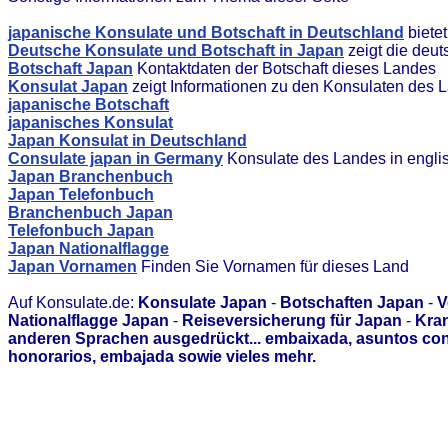
japanische Konsulate und Botschaft in Deutschland
biete
Deutsche Konsulate und Botschaft in Japan
zeigt die deu
Botschaft Japan
Kontaktdaten der Botschaft dieses Landes
Konsulat Japan
zeigt Informationen zu den Konsulaten des 
japanische Botschaft
japanisches Konsulat
Japan Konsulat in Deutschland
Consulate japan in Germany
Konsulate des Landes in engli
Japan Branchenbuch
Japan Telefonbuch
Branchenbuch Japan
Telefonbuch Japan
Japan Nationalflagge
Japan Vornamen
Finden Sie Vornamen für dieses Land
Auf Konsulate.de:
Konsulate Japan
-
Botschaften Japan
-
V
Nationalflagge Japan
-
Reiseversicherung für Japan
-
Kran
anderen Sprachen ausgedrückt... embaixada, asuntos con
honorarios, embajada sowie vieles mehr.