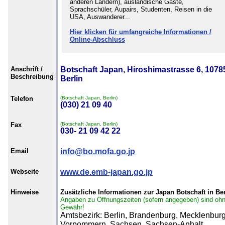
anderen Ländern), ausländische Gäste,
Sprachschüler, Aupairs, Studenten, Reisen in die
USA, Auswanderer...
Hier klicken für umfangreiche Informationen /
Online-Abschluss
Anschrift /
Botschaft Japan, Hiroshimastrasse 6, 1078
Beschreibung
Berlin
Telefon
(Botschaft Japan, Berlin)
(030) 21 09 40
Fax
(Botschaft Japan, Berlin)
030- 21 09 42 22
Email
info@bo.mofa.go.jp
Webseite
www.de.emb-japan.go.jp
Hinweise
Zusätzliche Informationen zur Japan Botschaft in Ber
Angaben zu Öffnungszeiten (sofern angegeben) sind oh
Gewähr!
Amtsbezirk: Berlin, Brandenburg, Mecklenburg
Vorpommern, Sachsen, Sachsen-Anhalt,