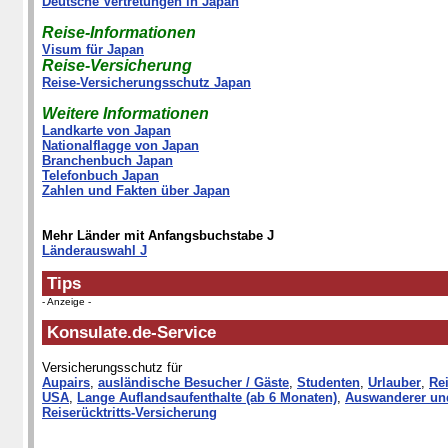
Deutsche Vertretungen in Japan
Reise-Informationen
Visum für Japan
Reise-Versicherung
Reise-Versicherungsschutz Japan
Weitere Informationen
Landkarte von Japan
Nationalflagge von Japan
Branchenbuch Japan
Telefonbuch Japan
Zahlen und Fakten über Japan
Mehr Länder mit Anfangsbuchstabe J
Länderauswahl J
Tips
- Anzeige -
Konsulate.de-Service
Versicherungsschutz für
Aupairs
,
ausländische Besucher / Gäste
,
Studenten
,
Urlauber
,
Rei
USA
,
Lange Auflandsaufenthalte (ab 6 Monaten)
,
Auswanderer un
Reiserücktritts-Versicherung