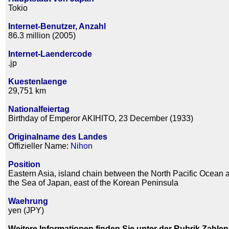
Tokio
Internet-Benutzer, Anzahl
86.3 million (2005)
Internet-Laendercode
.jp
Kuestenlaenge
29,751 km
Nationalfeiertag
Birthday of Emperor AKIHITO, 23 December (1933)
Originalname des Landes
Offizieller Name:
Nihon
Position
Eastern Asia, island chain between the North Pacific Ocean 
the Sea of Japan, east of the Korean Peninsula
Waehrung
yen (JPY)
Weitere Informationen finden Sie unter der Rubrik Zahlen