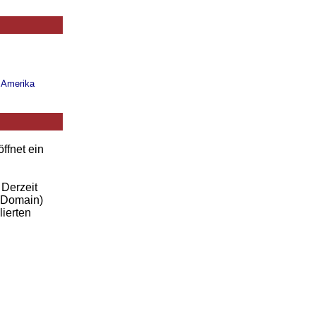
n Amerika
ffnet ein
 Derzeit
-Domain)
lierten