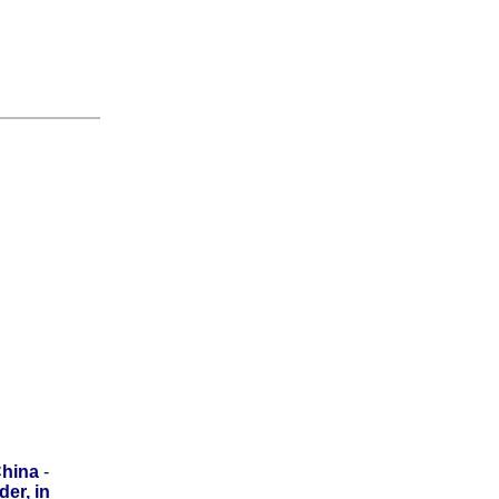
hina
-
er, in