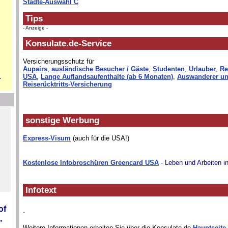
Städte-Auswahl C
Tips
- Anzeige -
Konsulate.de-Service
Versicherungsschutz für
Aupairs
,
ausländische Besucher / Gäste
,
Studenten
,
Urlauber
,
Re
.
USA
,
Lange Auflandsaufenthalte (ab 6 Monaten)
,
Auswanderer un
Reiserücktritts-Versicherung
sonstige Werbung
Express-Visum
(auch für die USA!)
Kostenlose Infobroschüren Greencard USA
- Leben und Arbeiten i
Infotext
of
.
,
Weitere Informationen erhalten Sie über die Konsulate.de-
Hauptseite