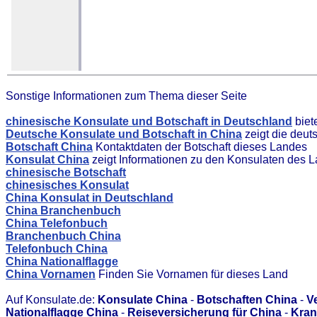
Sonstige Informationen zum Thema dieser Seite
chinesische Konsulate und Botschaft in Deutschland
biet
Deutsche Konsulate und Botschaft in China
zeigt die deut
Botschaft China
Kontaktdaten der Botschaft dieses Landes
Konsulat China
zeigt Informationen zu den Konsulaten des 
chinesische Botschaft
chinesisches Konsulat
China Konsulat in Deutschland
China Branchenbuch
China Telefonbuch
Branchenbuch China
Telefonbuch China
China Nationalflagge
China Vornamen
Finden Sie Vornamen für dieses Land
Auf Konsulate.de:
Konsulate China
-
Botschaften China
-
V
Nationalflagge China
-
Reiseversicherung für China
-
Kran