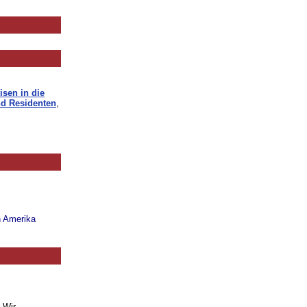
isen in die
d Residenten
,
n Amerika
. Wir