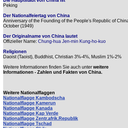
Die Hauptstadt von China ist
Peking
Der Nationalfeiertag von China
Anniversary of the Founding of the People's Republic of China
October (1949)
Der Originalname von China lautet
Offizieller Name:
Chung-hua Jen-min Kung-ho-kuo
Religionen
Daoist (Taoist), Buddhist, Christian 3%-4%, Muslim 1%-2%
Weitere Informationen finden Sie auch unter
weitere
Informationen - Zahlen und Fakten von China.
Weitere Nationalflaggen
Nationalflagge Kambodscha
Nationalflagge Kamerun
Nationalflagge Kanada
Nationalflagge Kap Verde
Nationalflagge Zentr.afrik.Republik
Nationalflagge Tschad