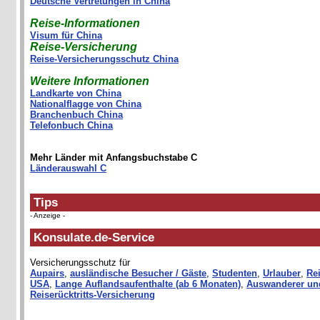
Deutsche Vertretungen in China
Reise-Informationen
Visum für China
Reise-Versicherung
Reise-Versicherungsschutz China
Weitere Informationen
Landkarte von China
Nationalflagge von China
Branchenbuch China
Telefonbuch China
Mehr Länder mit Anfangsbuchstabe C
Länderauswahl C
Tips
- Anzeige -
Konsulate.de-Service
Versicherungsschutz für
Aupairs
,
ausländische Besucher / Gäste
,
Studenten
,
Urlauber
,
Rei
USA
,
Lange Auflandsaufenthalte (ab 6 Monaten)
,
Auswanderer un
Reiserücktritts-Versicherung