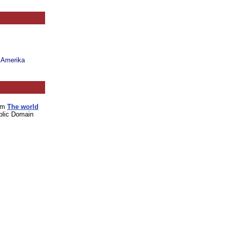
n Amerika
vom
The world
blic Domain