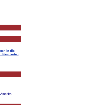
sen in die
d Residenten
,
n Amerika