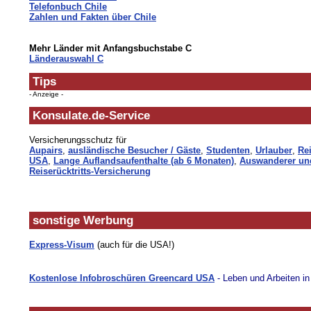
Telefonbuch Chile
Zahlen und Fakten über Chile
Mehr Länder mit Anfangsbuchstabe C
Länderauswahl C
Tips
- Anzeige -
Konsulate.de-Service
Versicherungsschutz für
Aupairs
,
ausländische Besucher / Gäste
,
Studenten
,
Urlauber
,
Rei
USA
,
Lange Auflandsaufenthalte (ab 6 Monaten)
,
Auswanderer un
Reiserücktritts-Versicherung
sonstige Werbung
Express-Visum
(auch für die USA!)
Kostenlose Infobroschüren Greencard USA
- Leben und Arbeiten i