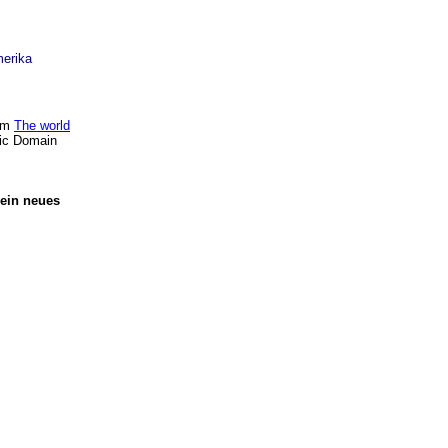
merika
vom
The world
lic Domain
 ein neues