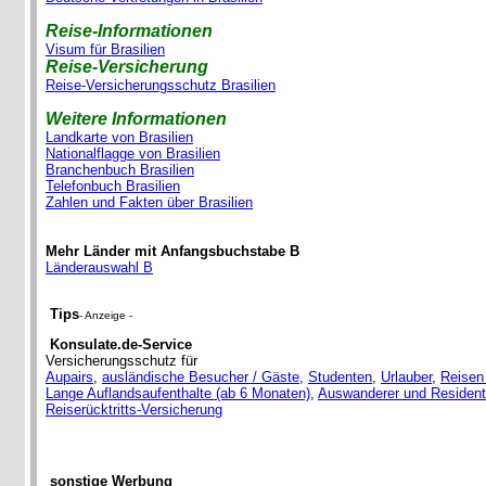
Reise-Informationen
Visum für Brasilien
Reise-Versicherung
Reise-Versicherungsschutz Brasilien
Weitere Informationen
Landkarte von Brasilien
Nationalflagge von Brasilien
Branchenbuch Brasilien
Telefonbuch Brasilien
Zahlen und Fakten über Brasilien
Mehr Länder mit Anfangsbuchstabe B
Länderauswahl B
Tips
- Anzeige -
Konsulate.de-Service
Versicherungsschutz für
Aupairs
,
ausländische Besucher / Gäste
,
Studenten
,
Urlauber
,
Reisen
Lange Auflandsaufenthalte (ab 6 Monaten)
,
Auswanderer und Residen
Reiserücktritts-Versicherung
sonstige Werbung