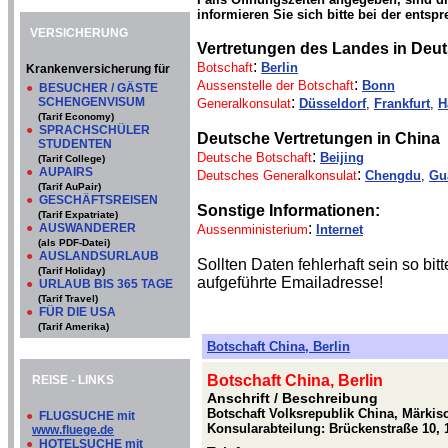
informieren Sie sich bitte bei der entsp
VERSICHERUNG
Vertretungen des Landes in Deu
:
Botschaft
Berlin
Krankenversicherung für
:
Aussenstelle der Botschaft
Bonn
●
BESUCHER / GÄSTE
:
SCHENGENVISUM
Generalkonsulat
Düsseldorf
,
Frankfurt
,
H
(Tarif Economy)
●
SPRACHSCHÜLER
Deutsche Vertretungen in China
STUDENTEN
:
Deutsche Botschaft
Beijing
(Tarif College)
●
AUPAIRS
:
Deutsches Generalkonsulat
Chengdu
,
Gu
(Tarif AuPair)
●
GESCHÄFTSREISEN
Sonstige Informationen:
(Tarif Expatriate)
:
●
AUSWANDERER
Aussenministerium
Internet
(als PDF-Datei)
●
AUSLANDSURLAUB
Sollten Daten fehlerhaft sein so b
(Tarif Holiday)
aufgeführte Emailadresse!
●
URLAUB BIS 365 TAGE
(Tarif Travel)
●
FÜR DIE USA
(Tarif Amerika)
Botschaft China, Berlin
Botschaft China, Berlin
REISE - LINKS
Anschrift / Beschreibung
Botschaft Volksrepublik China, Märkisc
●
FLUGSUCHE mit
Konsularabteilung: Brückenstraße 10, 1
www.fluege.de
●
HOTELSUCHE mit