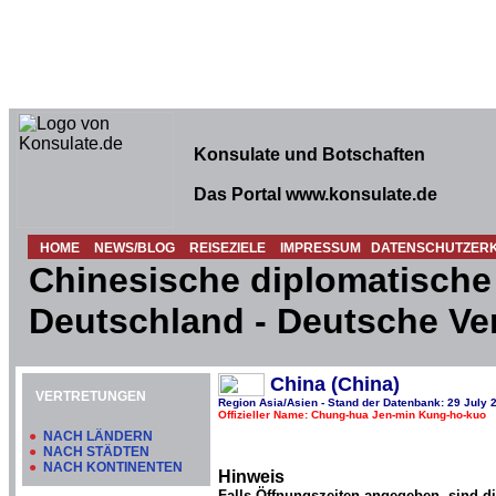
Konsulate und Botschaften
Das Portal www.konsulate.de
HOME
NEWS/BLOG
REISEZIELE
IMPRESSUM
DATENSCHUTZER
Chinesische diplomatische 
Deutschland - Deutsche Ve
China (China)
VERTRETUNGEN
Region Asia/Asien - Stand der Datenbank: 29 July 
Offizieller Name: Chung-hua Jen-min Kung-ho-kuo
●
NACH LÄNDERN
●
NACH STÄDTEN
●
NACH KONTINENTEN
Hinweis
Falls Öffnungszeiten angegeben, sind d