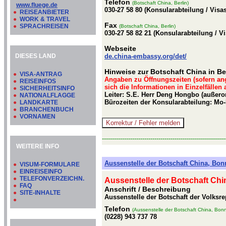
Telefon
(Botschaft China, Berlin)
www.fluege.de
030-27 58 80 (Konsularabteilung / Visast
●
REISEANBIETER
●
WORK & TRAVEL
Fax
●
SPRACHREISEN
(Botschaft China, Berlin)
030-27 58 82 21 (Konsularabteilung / Vis
Webseite
DIESES LAND
de.china-embassy.org/det/
Hinweise zur Botschaft China in Be
●
VISA-ANTRAG
Angaben zu Öffnungszeiten (sofern an
●
REISEINFOS
sich die Informationen in Einzelfällen
●
SICHERHEITSINFO
Leiter: S.E. Herr Deng Hongbo (außeror
●
NATIONALFLAGGE
Bürozeiten der Konsularabteilung: Mo-
●
LANDKARTE
●
BRANCHENBUCH
●
VORNAMEN
-------------------------------------------------------------
WEITERE INFO
Aussenstelle der Botschaft China, Bon
●
VISUM-FORMULARE
●
EINREISEINFO
●
TELEFONVERZEICHN.
Aussenstelle der Botschaft Chi
●
FAQ
Anschrift / Beschreibung
●
SITE-INHALTE
Aussenstelle der Botschaft der Volksre
●
Telefon
(Aussenstelle der Botschaft China, Bon
(0228) 943 737 78