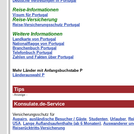
Deutsche Vertretungen in Portugal
Reise-Informationen
Visum für Portugal
Reise-Versicherung
Reise-Versicherungsschutz Portugal
Weitere Informationen
Landkarte von Portugal
Nationalflagge von Portugal
Branchenbuch Portugal
Telefonbuch Portugal
Zahlen und Fakten über Portugal
Mehr Länder mit Anfangsbuchstabe P
Länderauswahl P
Tips
- Anzeige -
Konsulate.de-Service
Versicherungsschutz für
Aupairs
,
ausländische Besucher / Gäste
,
Studenten
,
Urlauber
,
Rei
USA
,
Lange Auflandsaufenthalte (ab 6 Monaten)
,
Auswanderer un
Reiserücktritts-Versicherung