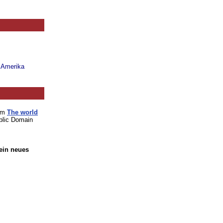
n Amerika
vom
The world
blic Domain
 ein neues