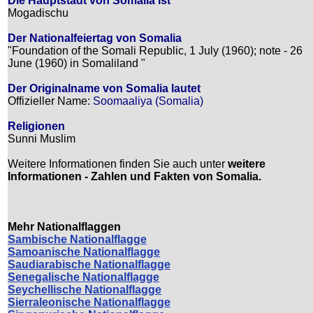
Die Hauptstadt von Somalia ist
Mogadischu
Der Nationalfeiertag von Somalia
"Foundation of the Somali Republic, 1 July (1960); note - 26
June (1960) in Somaliland "
Der Originalname von Somalia lautet
Offizieller Name:
Soomaaliya (Somalia)
Religionen
Sunni Muslim
Weitere Informationen finden Sie auch unter
weitere
Informationen - Zahlen und Fakten von Somalia.
Mehr Nationalflaggen
Sambische Nationalflagge
Samoanische Nationalflagge
Saudiarabische Nationalflagge
Senegalische Nationalflagge
Seychellische Nationalflagge
Sierraleonische Nationalflagge