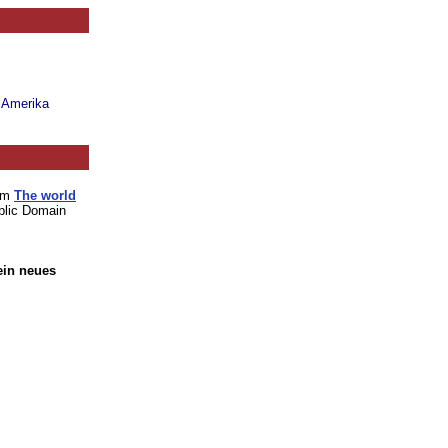
n Amerika
vom
The world
blic Domain
ein neues