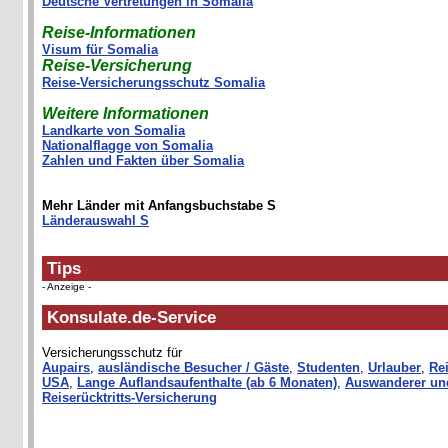
Deutsche Vertretungen in Somalia
Reise-Informationen
Visum für Somalia
Reise-Versicherung
Reise-Versicherungsschutz Somalia
Weitere Informationen
Landkarte von Somalia
Nationalflagge von Somalia
Zahlen und Fakten über Somalia
Mehr Länder mit Anfangsbuchstabe S
Länderauswahl S
Tips
- Anzeige -
Konsulate.de-Service
Versicherungsschutz für
Aupairs
,
ausländische Besucher / Gäste
,
Studenten
,
Urlauber
,
Rei
USA
,
Lange Auflandsaufenthalte (ab 6 Monaten)
,
Auswanderer un
Reiserücktritts-Versicherung