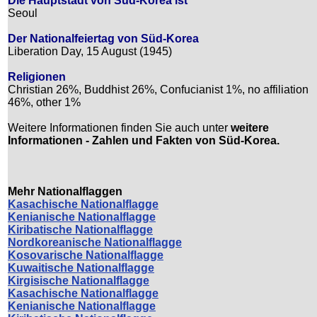
Die Hauptstadt von Süd-Korea ist
Seoul
Der Nationalfeiertag von Süd-Korea
Liberation Day, 15 August (1945)
Religionen
Christian 26%, Buddhist 26%, Confucianist 1%, no affiliation
46%, other 1%
Weitere Informationen finden Sie auch unter
weitere
Informationen - Zahlen und Fakten von Süd-Korea.
Mehr Nationalflaggen
Kasachische Nationalflagge
Kenianische Nationalflagge
Kiribatische Nationalflagge
Nordkoreanische Nationalflagge
Kosovarische Nationalflagge
Kuwaitische Nationalflagge
Kirgisische Nationalflagge
Kasachische Nationalflagge
Kenianische Nationalflagge