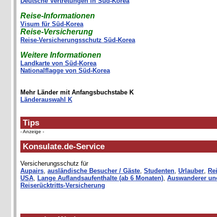
Deutsche Vertretungen in Süd-Korea
Reise-Informationen
Visum für Süd-Korea
Reise-Versicherung
Reise-Versicherungsschutz Süd-Korea
Weitere Informationen
Landkarte von Süd-Korea
Nationalflagge von Süd-Korea
Mehr Länder mit Anfangsbuchstabe K
Länderauswahl K
Tips
- Anzeige -
Konsulate.de-Service
Versicherungsschutz für
Aupairs
,
ausländische Besucher / Gäste
,
Studenten
,
Urlauber
,
Rei
USA
,
Lange Auflandsaufenthalte (ab 6 Monaten)
,
Auswanderer un
Reiserücktritts-Versicherung