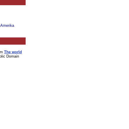
n Amerika
vom
The world
blic Domain