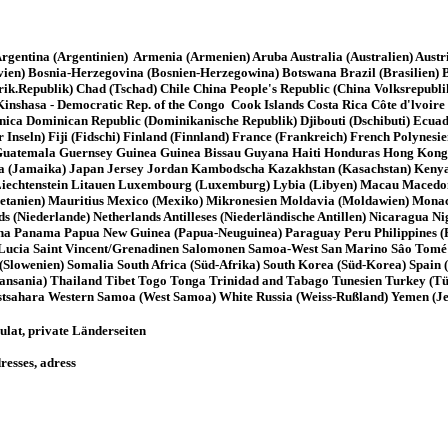
rgentina (Argentinien) Armenia (Armenien) Aruba Australia (Australien) Aust
livien) Bosnia-Herzegovina (Bosnien-Herzegowina) Botswana Brazil (Brasilie
rik.Republik) Chad (Tschad) Chile China People's Republic (China Volksrepubl
shasa - Democratic Rep. of the Congo Cook Islands Costa Rica Côte d'lvoire 
ica Dominican Republic (Dominikanische Republik) Djibouti (Dschibuti) Ecua
rör Inseln) Fiji (Fidschi) Finland (Finnland) France (Frankreich) French Poly
Guatemala Guernsey Guinea Guinea Bissau Guyana Haiti Honduras Hong Kong Hun
 Jamaica (Jamaika) Japan Jersey Jordan Kambodscha Kazakhstan (Kasachstan) Ken
 Liechtenstein Litauen Luxembourg (Luxemburg) Lybia (Libyen) Macau Maced
auretanien) Mauritius Mexico (Mexiko) Mikronesien Moldavia (Moldawien) M
iederlande) Netherlands Antilleses (Niederländische Antillen) Nicaragua Ni
na Panama Papua New Guinea (Papua-Neuguinea) Paraguay Peru Philippines (P
 Lucia Saint Vincent/Grenadinen Salomonen Samoa-West San Marino Sâo Tomé an
 (Slowenien) Somalia South Africa (Süd-Afrika) South Korea (Süd-Korea) Spain
(Tansania) Thailand Tibet Togo Tonga Trinidad and Tabago Tunesien Turkey (T
tsahara Western Samoa (West Samoa) White Russia (Weiss-Rußland) Yemen (Je
ulat, private Länderseiten
esses, adress