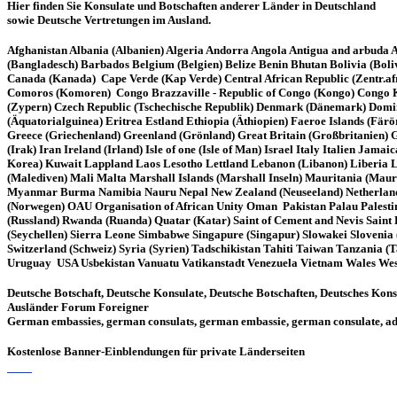
Hier finden Sie Konsulate und Botschaften anderer Länder in Deutschland
sowie Deutsche Vertretungen im Ausland.
Afghanistan Albania (Albanien) Algeria Andorra Angola Antigua and arbuda A
(Bangladesch) Barbados Belgium (Belgien) Belize Benin Bhutan Bolivia (Bo
Canada (Kanada) Cape Verde (Kap Verde) Central African Republic (Zentr.af
Comoros (Komoren) Congo Brazzaville - Republic of Congo (Kongo) Congo Kin
(Zypern) Czech Republic (Tschechische Republik) Denmark (Dänemark) Domin
(Äquatorialguinea) Eritrea Estland Ethiopia (Äthiopien) Faeroe Islands (Fä
Greece (Griechenland) Greenland (Grönland) Great Britain (Großbritanien) 
(Irak) Iran Ireland (Irland) Isle of one (Isle of Man) Israel Italy Italien
Korea) Kuwait Lappland Laos Lesotho Lettland Lebanon (Libanon) Liberia
(Malediven) Mali Malta Marshall Islands (Marshall Inseln) Mauritania (M
Myanmar Burma Namibia Nauru Nepal New Zealand (Neuseeland) Netherlands (N
(Norwegen) OAU Organisation of African Unity Oman Pakistan Palau Palesti
(Russland) Rwanda (Ruanda) Quatar (Katar) Saint of Cement and Nevis Saint
(Seychellen) Sierra Leone Simbabwe Singapure (Singapur) Slowakei Slovenia
Switzerland (Schweiz) Syria (Syrien) Tadschikistan Tahiti Taiwan Tanzania 
Uruguay USA Usbekistan Vanuatu Vatikanstadt Venezuela Vietnam Wales Wes
Deutsche Botschaft, Deutsche Konsulate, Deutsche Botschaften, Deutsches Kons
Ausländer Forum Foreigner
German embassies, german consulats, german embassie, german consulate, adr
Kostenlose Banner-Einblendungen für private Länderseiten