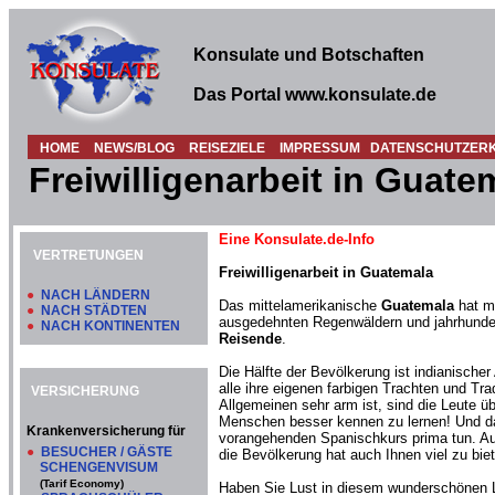
Konsulate und Botschaften
Das Portal www.konsulate.de
HOME
NEWS/BLOG
REISEZIELE
IMPRESSUM
DATENSCHUTZER
Freiwilligenarbeit in Guate
Eine Konsulate.de-Info
VERTRETUNGEN
Freiwilligenarbeit in Guatemala
●
NACH LÄNDERN
Das mittelamerikanische
Guatemala
hat mi
●
NACH STÄDTEN
ausgedehnten Regenwäldern und jahrhundert
●
NACH KONTINENTEN
Reisende
.
Die Hälfte der Bevölkerung ist indianisc
alle ihre eigenen farbigen Trachten und Tr
VERSICHERUNG
Allgemeinen sehr arm ist, sind die Leute ü
Menschen besser kennen zu lernen! Und da
Krankenversicherung für
vorangehenden Spanischkurs prima tun. Auf
●
BESUCHER / GÄSTE
die Bevölkerung hat auch Ihnen viel zu biet
SCHENGENVISUM
(Tarif Economy)
Haben Sie Lust in diesem wunderschönen