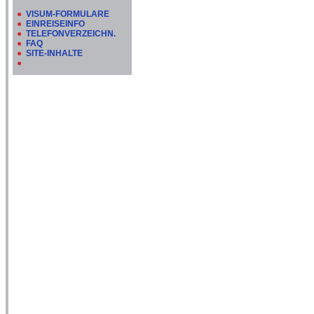
●
VISUM-FORMULARE
●
EINREISEINFO
●
TELEFONVERZEICHN.
●
FAQ
●
SITE-INHALTE
●