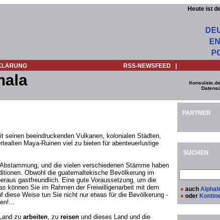
Heute ist d
DE
EN
P
KLÄRUNG
RSS-NEWSFEED
|
mala
Konsulate.de
Datensc
PARTNER
t seinen beeindruckenden Vulkanen, kolonialen Städten,
ealten Maya-Ruinen viel zu bieten für abenteuerlustige
SUCHEN
her Abstammung, und die vielen verschiedenen Stämme haben
aditionen. Obwohl die guatemaltekische Bevölkerung im
beraus gastfreundlich. Eine gute Voraussetzung, um die
s können Sie im Rahmen der Freiwilligenarbeit mit dem
●
auch
Alphab
 diese Weise tun Sie nicht nur etwas für die Bevölkerung -
●
oder
Kontin
en!...
 Land zu
arbeiten
, zu
reisen
und dieses Land und die