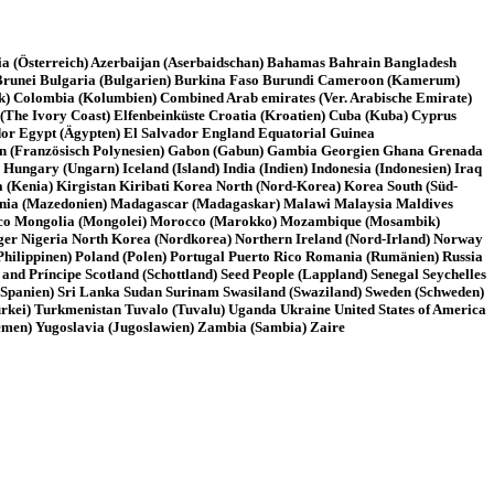
ria (Österreich) Azerbaijan (Aserbaidschan) Bahamas Bahrain Bangladesh
n) Brunei Bulgaria (Bulgarien) Burkina Faso Burundi Cameroon (Kamerum)
ik) Colombia (Kolumbien) Combined Arab emirates (Ver. Arabische Emirate)
(The Ivory Coast) Elfenbeinküste Croatia (Kroatien) Cuba (Kuba) Cyprus
dor Egypt (Ägypten) El Salvador England Equatorial Guinea
nesien (Französisch Polynesien) Gabon (Gabun) Gambia Georgien Ghana Grenada
gary (Ungarn) Iceland (Island) India (Indien) Indonesia (Indonesien) Iraq
ya (Kenia) Kirgistan Kiribati Korea North (Nord-Korea) Korea South (Süd-
onia (Mazedonien) Madagascar (Madagaskar) Malawi Malaysia Maldives
onaco Mongolia (Mongolei) Morocco (Marokko) Mozambique (Mosambik)
ger Nigeria North Korea (Nordkorea) Northern Ireland (Nord-Irland) Norway
hilippinen) Poland (Polen) Portugal Puerto Rico Romania (Rumänien) Russia
d Príncipe Scotland (Schottland) Seed People (Lappland) Senegal Seychelles
 (Spanien) Sri Lanka Sudan Surinam Swasiland (Swaziland) Sweden (Schweden)
ürkei) Turkmenistan Tuvalo (Tuvalu) Uganda Ukraine United States of America
men) Yugoslavia (Jugoslawien) Zambia (Sambia) Zaire