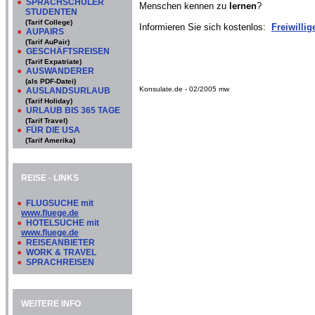
●
SPRACHSCHÜLER
Menschen kennen zu
lernen
?
STUDENTEN
(Tarif College)
Informieren Sie sich kostenlos:
Freiwilli
●
AUPAIRS
(Tarif AuPair)
●
GESCHÄFTSREISEN
(Tarif Expatriate)
●
AUSWANDERER
(als PDF-Datei)
Konsulate.de - 02/2005 mw
●
AUSLANDSURLAUB
(Tarif Holiday)
●
URLAUB BIS 365 TAGE
(Tarif Travel)
●
FÜR DIE USA
(Tarif Amerika)
REISE - LINKS
●
FLUGSUCHE mit
www.fluege.de
●
HOTELSUCHE mit
www.fluege.de
●
REISEANBIETER
●
WORK & TRAVEL
●
SPRACHREISEN
WEITERE INFO