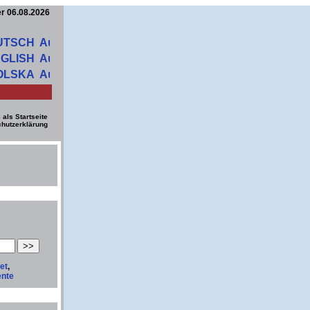
er 06.08.2026
UTSCH
GLISH
OLSKA
 als Startseite
hutzerklärung
et
,
ente