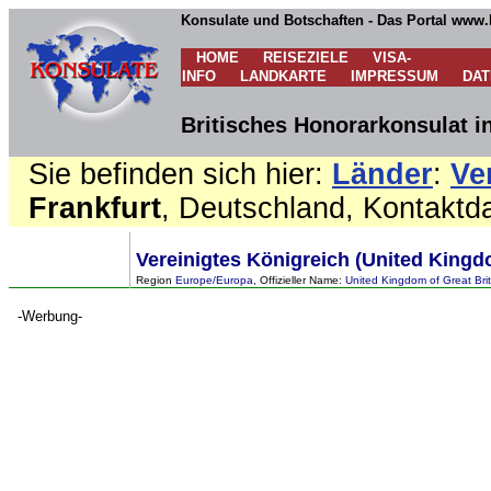
Konsulate und Botschaften - Das Portal www.
HOME
REISEZIELE
VISA-
INFO
LANDKARTE
IMPRESSUM
DA
Britisches Honorarkonsulat i
Sie befinden sich hier:
Länder
:
Ve
Frankfurt
, Deutschland, Kontaktd
Vereinigtes Königreich (United Kingd
Region
Europe/Europa
, Offizieller Name:
United Kingdom of Great Brit
-Werbung-