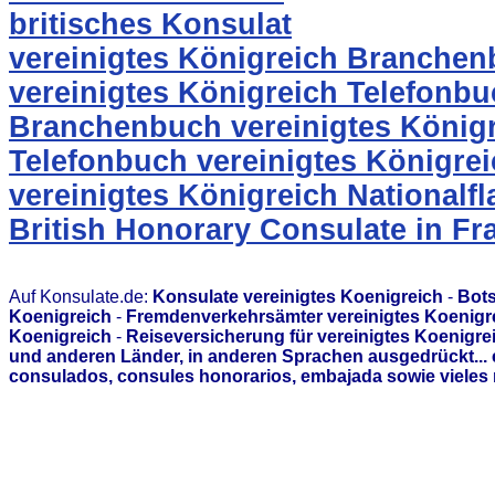
britisches Konsulat
vereinigtes Königreich Branche
vereinigtes Königreich Telefonb
Branchenbuch vereinigtes König
Telefonbuch vereinigtes Königre
vereinigtes Königreich Nationalf
British Honorary Consulate in Fr
Auf Konsulate.de:
Konsulate vereinigtes Koenigreich
-
Bots
Koenigreich
-
Fremdenverkehrsämter vereinigtes Koenigr
Koenigreich
-
Reiseversicherung für vereinigtes Koenigre
und anderen Länder, in anderen Sprachen ausgedrückt...
consulados, consules honorarios, embajada sowie vieles 