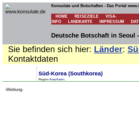
Konsulate und Botschaften - Das Portal www.
HOME
REISEZIELE
VISA-
INFO
LANDKARTE
IMPRESSUM
DA
Deutsche Botschaft in Seoul 
Sie befinden sich hier:
Länder
:
Sü
Kontaktdaten
Süd-Korea (Southkorea)
Region
Asia/Asien
,
-Werbung-