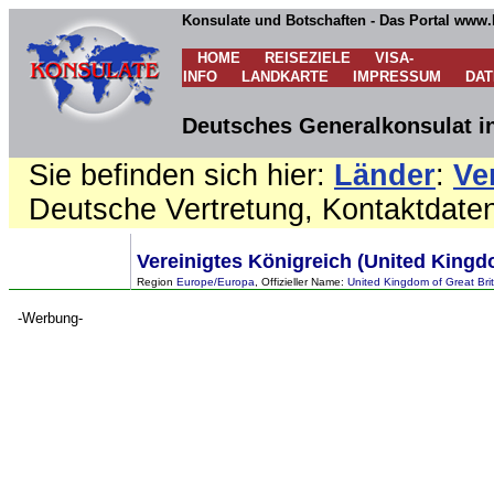
Konsulate und Botschaften - Das Portal www.
HOME
REISEZIELE
VISA-
INFO
LANDKARTE
IMPRESSUM
DA
Deutsches Generalkonsulat in
Sie befinden sich hier:
Länder
:
Ve
Deutsche Vertretung, Kontaktdate
Vereinigtes Königreich (United Kingd
Region
Europe/Europa
, Offizieller Name:
United Kingdom of Great Brit
-Werbung-